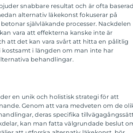
bjuder snabbare resultat och är ofta basera
edan alternativ läkekonst fokuserar på
betonar självläkande processer. Nackdelen
kan vara att effekterna kanske inte är
 att det kan vara svårt att hitta en pålitlig
li kostsamt i längden om man inte har
lternativa behandlingar.
der en unik och holistisk strategi för att
nnande. Genom att vara medveten om de oli
handlingar, deras specifika tillvägagångssät
kdelar, kan man fatta välgrundade beslut o
jer att utforska alternativ läkekonst, bör