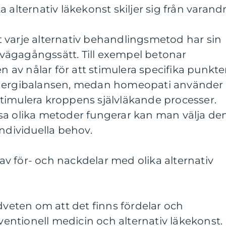
 alternativ läkekonst skiljer sig från varand
att varje alternativ behandlingsmetod har sin
llvägagångssätt. Till exempel betonar
v nålar för att stimulera specifika punkter
energibalansen, medan homeopati använder
timulera kroppens självläkande processer.
sa olika metoder fungerar kan man välja de
individuella behov.
v för- och nackdelar med olika alternativ
edveten om att det finns fördelar och
ntionell medicin och alternativ läkekonst.