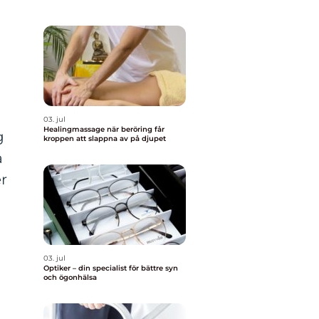
03. jul
Healingmassage när beröring får
g
kroppen att slappna av på djupet
a
r
03. jul
Optiker – din specialist för bättre syn
och ögonhälsa