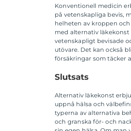
Konventionell medicin er
på vetenskapliga bevis, m
helheten av kroppen och 
med alternativ läkekonst 
vetenskapligt bevisade och
utövare. Det kan också b
försäkringar som täcker a
Slutsats
Alternativ läkekonst erbju
uppnå hälsa och välbefi
typerna av alternativa be
och granska för- och nac
sin egen hälsa. Om man väl