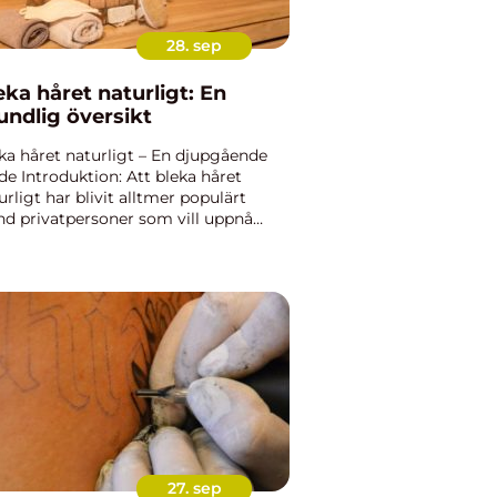
28. sep
eka håret naturligt: En
undlig översikt
ka håret naturligt – En djupgående
de Introduktion: Att bleka håret
urligt har blivit alltmer populärt
nd privatpersoner som vill uppnå
sare nyanser eller slingor utan att
ända kemikalier. I denna artikel
mer vi att ge en o...
27. sep