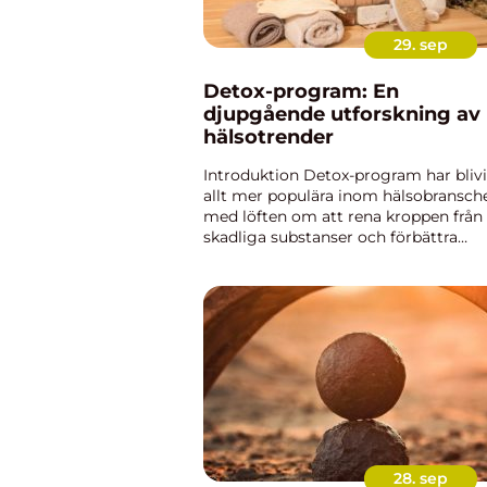
29. sep
Detox-program: En
djupgående utforskning av
hälsotrender
Introduktion Detox-program har blivi
allt mer populära inom hälsobransch
med löften om att rena kroppen från
skadliga substanser och förbättra
övergripande hälsa och välbefinnande
denna artikel kommer vi att utforska
vad detox-program är, de o...
28. sep