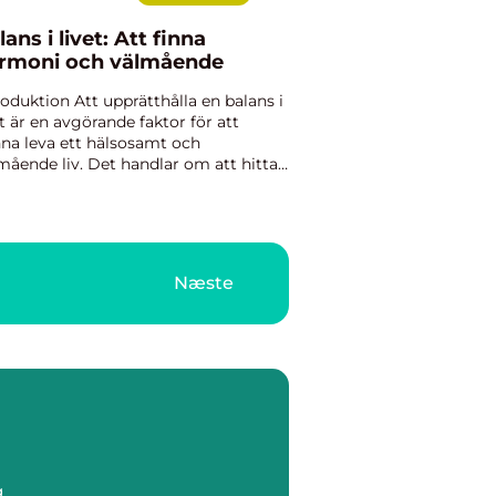
lans i livet: Att finna
rmoni och välmående
roduktion Att upprätthålla en balans i
et är en avgörande faktor för att
na leva ett hälsosamt och
mående liv. Det handlar om att hitta
moni och jämna ut de olika
ekterna i våra liv för att kunna njuta
n meningsfull tillvaro. I ...
Næste
g