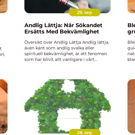
29. sep
Andlig Lättja: När Sökandet
Bl
Ersätts Med Bekvämlighet
gr
Översikt över Andlig Lättja Andlig lättja,
Ble
även känt som andlig svalka eller
gui
t
spirituell bekvämlighet, är ett fenomen
nat
en,
som har blivit allt vanligare i vårt
bla
moderna samhälle. Det handlar om att
lju
ersätta det djupare sökandet efter
anv
. I
andlighet med en bekväma...
kom
28. sep