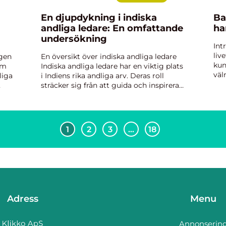
En djupdykning i indiska
Ba
andliga ledare: En omfattande
ha
undersökning
Int
liv
gen
En översikt över indiska andliga ledare
kun
om
Indiska andliga ledare har en viktig plats
väl
liga
i Indiens rika andliga arv. Deras roll
har
sträcker sig från att guida och inspirera
asp
människor i deras andliga sökande till
av e
d
att ge vägledning för att uppnå själslig
frid o...
1
2
3
…
18
Adress
Menu
Annonserin