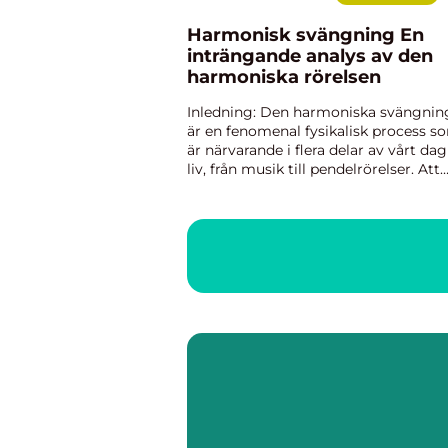
Harmonisk svängning En
inträngande analys av den
harmoniska rörelsen
Inledning: Den harmoniska svängnin
är en fenomenal fysikalisk process s
är närvarande i flera delar av vårt dag
liv, från musik till pendelrörelser. Att
förstå och uppskatta harmoniska
svängningar kan ge insikt i en mäng
olika områden, och ...