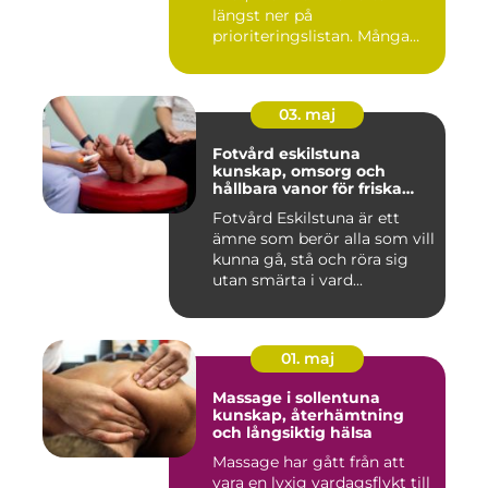
längst ner på
prioriteringslistan. Många
väntar tills...
03. maj
Fotvård eskilstuna
kunskap, omsorg och
hållbara vanor för friska
fötter
Fotvård Eskilstuna är ett
ämne som berör alla som vill
kunna gå, stå och röra sig
utan smärta i vard...
01. maj
Massage i sollentuna
kunskap, återhämtning
och långsiktig hälsa
Massage har gått från att
vara en lyxig vardagsflykt till