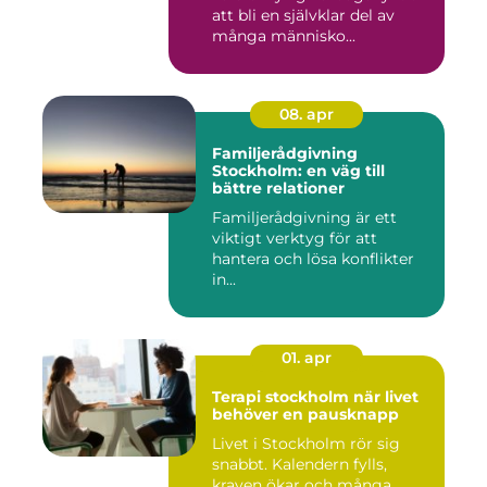
att bli en självklar del av
många människo...
08. apr
Familjerådgivning
Stockholm: en väg till
bättre relationer
Familjerådgivning är ett
viktigt verktyg för att
hantera och lösa konflikter
in...
01. apr
Terapi stockholm när livet
behöver en pausknapp
Livet i Stockholm rör sig
snabbt. Kalendern fylls,
kraven ökar och många