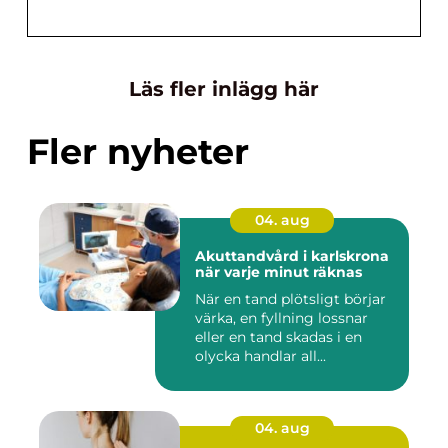
Läs fler inlägg här
Fler nyheter
04. aug
Akuttandvård i karlskrona
när varje minut räknas
När en tand plötsligt börjar
värka, en fyllning lossnar
eller en tand skadas i en
olycka handlar all...
04. aug