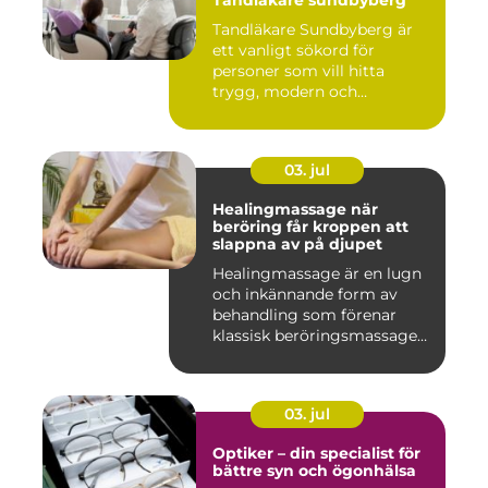
Tandläkare sundbyberg
Tandläkare Sundbyberg är
ett vanligt sökord för
personer som vill hitta
trygg, modern och
tillgängli...
03. jul
Healingmassage när
beröring får kroppen att
slappna av på djupet
Healingmassage är en lugn
och inkännande form av
behandling som förenar
klassisk beröringsmassage
me...
03. jul
Optiker – din specialist för
bättre syn och ögonhälsa