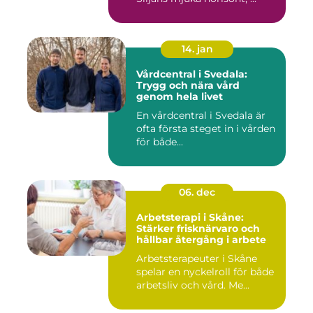
14. jan
Vårdcentral i Svedala:
Trygg och nära vård
genom hela livet
En vårdcentral i Svedala är
ofta första steget in i vården
för både...
06. dec
Arbetsterapi i Skåne:
Stärker frisknärvaro och
hållbar återgång i arbete
Arbetsterapeuter i Skåne
spelar en nyckelroll för både
arbetsliv och vård. Me...