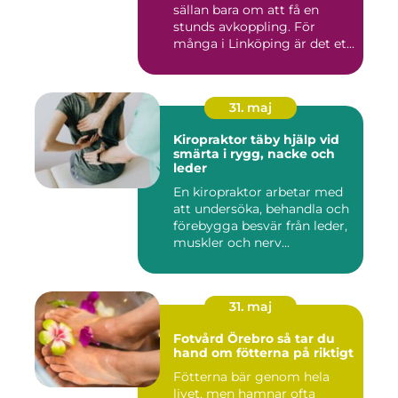
sällan bara om att få en
stunds avkoppling. För
många i Linköping är det et...
31. maj
Kiropraktor täby hjälp vid
smärta i rygg, nacke och
leder
En kiropraktor arbetar med
att undersöka, behandla och
förebygga besvär från leder,
muskler och nerv...
31. maj
Fotvård Örebro så tar du
hand om fötterna på riktigt
Fötterna bär genom hela
livet, men hamnar ofta