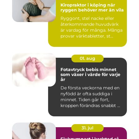
Kiropraktor i köping när
ryggen behöver mer än vila
Ryggont, stel nacke eller
återkommande huvudvärk
är vardag för många. Många
provar värktabletter, st...
01. aug
Fotavtryck bebis minnet
som växer i värde för varje
år
De första veckorna med en
nyfödd är ofta suddiga i
minnet. Tiden går fort,
kroppen förändras snabbt ...
31. jul