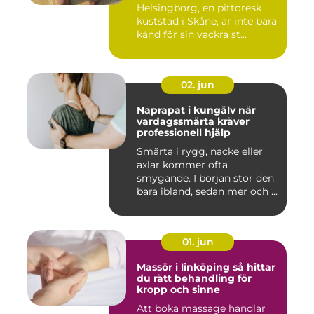
Helsingborg, en pittoresk
kuststad i Skåne, är inte bara
känd för sin vackra st...
02. jun
Naprapat i kungälv när
vardagssmärta kräver
professionell hjälp
Smärta i rygg, nacke eller
axlar kommer ofta
smygande. I början stör den
bara ibland, sedan mer och ...
01. jun
Massör i linköping så hittar
du rätt behandling för
kropp och sinne
Att boka massage handlar