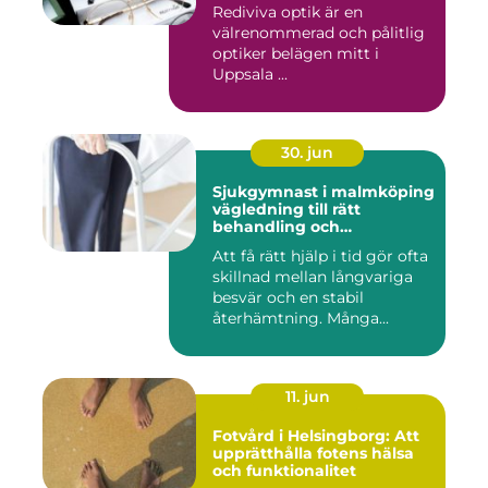
Rediviva optik är en
välrenommerad och pålitlig
optiker belägen mitt i
Uppsala ...
30. jun
Sjukgymnast i malmköping
vägledning till rätt
behandling och
rehabilitering
Att få rätt hjälp i tid gör ofta
skillnad mellan långvariga
besvär och en stabil
återhämtning. Många...
11. jun
Fotvård i Helsingborg: Att
upprätthålla fotens hälsa
och funktionalitet