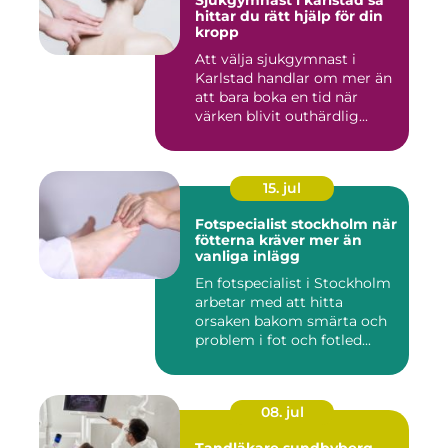
Sjukgymnast i karlstad så
hittar du rätt hjälp för din
kropp
Att välja sjukgymnast i
Karlstad handlar om mer än
att bara boka en tid när
värken blivit outhärdlig...
15. jul
Fotspecialist stockholm när
fötterna kräver mer än
vanliga inlägg
En fotspecialist i Stockholm
arbetar med att hitta
orsaken bakom smärta och
problem i fot och fotled...
08. jul