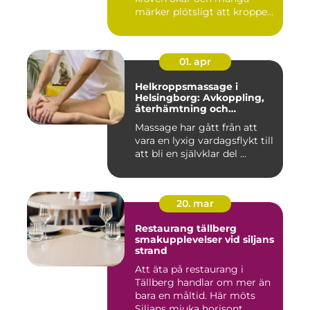
märker plötsligt att kroppe...
01. apr
Helkroppsmassage i
Helsingborg: Avkoppling,
återhämtning och
välmående
Massage har gått från att
vara en lyxig vardagsflykt till
att bli en självklar del ...
20. mar
Restaurang tällberg
smakupplevelser vid siljans
strand
Att äta på restaurang i
Tällberg handlar om mer än
bara en måltid. Här möts
Siljans mjuka horisont, ...