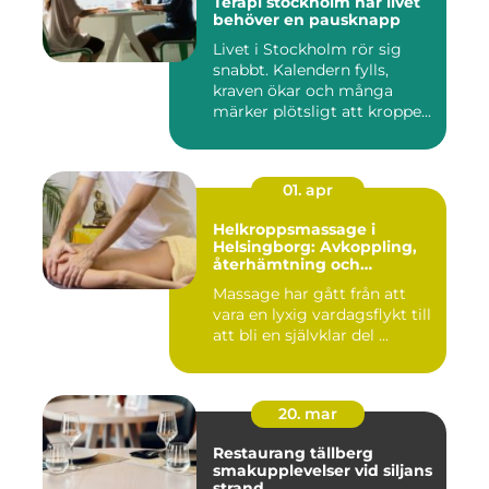
Terapi stockholm när livet
behöver en pausknapp
Livet i Stockholm rör sig
snabbt. Kalendern fylls,
kraven ökar och många
märker plötsligt att kroppe...
01. apr
Helkroppsmassage i
Helsingborg: Avkoppling,
återhämtning och
välmående
Massage har gått från att
vara en lyxig vardagsflykt till
att bli en självklar del ...
20. mar
Restaurang tällberg
smakupplevelser vid siljans
strand