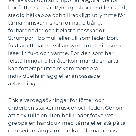
Val av skor och strumpor är avgörande för
hur fötterna mår. Rymliga skor med bra stöd,
stadig hälkappa och tillräckligt utrymme för
tårna minskar risken för nageltrång,
förhårdnader och belastningsskador.
Strumpor i bomull eller ull som leder bort
fukt är ett bättre val än syntetmaterial som
låser in fukt och värme. För den som har
felställningar eller återkommande smärta
kan fotterapeuten rekommendera
individuella inlägg eller anpassade
avlastningar.
Enkla vardagsövningar för fötter och
underben stärker muskler och leder. Genom
att t ex rulla en liten boll under fotvalvet,
greppa en handduk med tårna eller stå på tå
och sedan långsamt sänka hälarna tränas