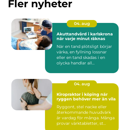
Fler nyheter
04. aug
Akuttandvård i karlskrona
när varje minut räknas
När en tand plötsligt börjar
värka, en fyllning lossnar
eller en tand skadas i en
olycka handlar all...
04. aug
Kiropraktor i köping när
ryggen behöver mer än vila
Ryggont, stel nacke eller
återkommande huvudvärk
är vardag för många. Många
provar värktabletter, st...