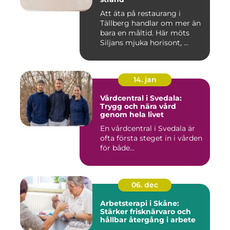
Att äta på restaurang i
Tällberg handlar om mer än
bara en måltid. Här möts
Siljans mjuka horisont, ...
14. jan
Vårdcentral i Svedala:
Trygg och nära vård
genom hela livet
En vårdcentral i Svedala är
ofta första steget in i vården
för både...
06. dec
Arbetsterapi i Skåne:
Stärker frisknärvaro och
hållbar återgång i arbete