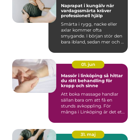
Naprapat i kungälv när
vardagssmärta kräver
professionell hjälp
Smärta i rygg, nacke eller
axlar kommer ofta
smygande. I början stör den
bara ibland, sedan mer och ...
01. jun
Massör i linköping så hittar
du rätt behandling för
kropp och sinne
Att boka massage handlar
sällan bara om att få en
stunds avkoppling. För
många i Linköping är det et...
31. maj