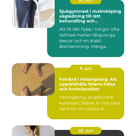
30. jun
Sjukgymnast i malmköping
vägledning till rätt
behandling och
rehabilitering
Att få rätt hjälp i tid gör ofta
skillnad mellan långvariga
besvär och en stabil
återhämtning. Många...
11. jun
Fotvård i Helsingborg: Att
upprätthålla fotens hälsa
och funktionalitet
Helsingborg, en pittoresk
kuststad i Skåne, är inte bara
känd för sin vackra st...
02. jun