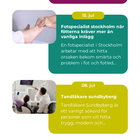
15. jul
Fotspecialist stockholm när
fötterna kräver mer än
vanliga inlägg
En fotspecialist i Stockholm
arbetar med att hitta
orsaken bakom smärta och
problem i fot och fotled...
08. jul
Tandläkare sundbyberg
Tandläkare Sundbyberg är
ett vanligt sökord för
personer som vill hitta
trygg, modern och
tillgängli...