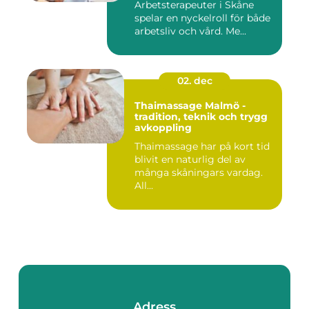
Arbetsterapeuter i Skåne
spelar en nyckelroll för både
arbetsliv och vård. Me...
02. dec
Thaimassage Malmö -
tradition, teknik och trygg
avkoppling
Thaimassage har på kort tid
blivit en naturlig del av
många skåningars vardag.
All...
Adress