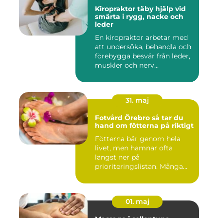
Kiropraktor täby hjälp vid
smärta i rygg, nacke och
leder
En kiropraktor arbetar med
att undersöka, behandla och
förebygga besvär från leder,
muskler och nerv...
31. maj
Fotvård Örebro så tar du
hand om fötterna på riktigt
Fötterna bär genom hela
livet, men hamnar ofta
längst ner på
prioriteringslistan. Många
väntar tills...
01. maj