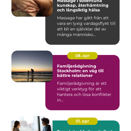
Massage i sollentuna
kunskap, återhämtning
och långsiktig hälsa
Massage har gått från att
vara en lyxig vardagsflykt till
att bli en självklar del av
många människo...
08. apr
Familjerådgivning
Stockholm: en väg till
bättre relationer
Familjerådgivning är ett
viktigt verktyg för att
hantera och lösa konflikter
in...
01. apr