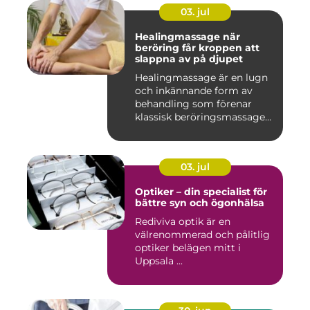
03. jul
Healingmassage när
beröring får kroppen att
slappna av på djupet
Healingmassage är en lugn
och inkännande form av
behandling som förenar
klassisk beröringsmassage
me...
03. jul
Optiker – din specialist för
bättre syn och ögonhälsa
Rediviva optik är en
välrenommerad och pålitlig
optiker belägen mitt i
Uppsala ...