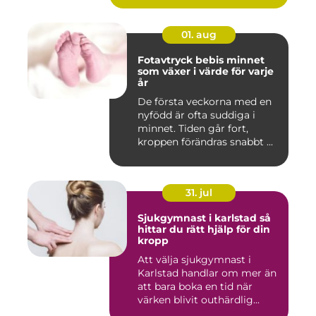
01. aug
Fotavtryck bebis minnet
som växer i värde för varje
år
De första veckorna med en
nyfödd är ofta suddiga i
minnet. Tiden går fort,
kroppen förändras snabbt ...
31. jul
Sjukgymnast i karlstad så
hittar du rätt hjälp för din
kropp
Att välja sjukgymnast i
Karlstad handlar om mer än
att bara boka en tid när
värken blivit outhärdlig...