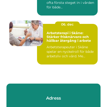
ofta första steget in i vården
för både...
06. dec
Arbetsterapi i Skåne:
Stärker frisknärvaro och
hållbar återgång i arbete
Arbetsterapeuter i Skåne
spelar en nyckelroll för både
arbetsliv och vård. Me...
Adress