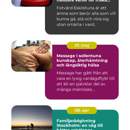
hållbara vanor för friska
fötter
Fotvård Eskilstuna är ett
ämne som berör alla som vill
kunna gå, stå och röra sig
utan smärta i vard...
01. maj
Massage i sollentuna
kunskap, återhämtning
och långsiktig hälsa
Massage har gått från att
vara en lyxig vardagsflykt till
att bli en självklar del av
många människo...
08. apr
Familjerådgivning
Stockholm: en väg till