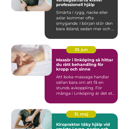
vardagssmärta kräver
professionell hjälp
Smärta i rygg, nacke eller
axlar kommer ofta
smygande. I början stör den
bara ibland, sedan mer och ...
01. jun
Massör i linköping så hittar
du rätt behandling för
kropp och sinne
Att boka massage handlar
sällan bara om att få en
stunds avkoppling. För
många i Linköping är det et...
31. maj
Kiropraktor täby hjälp vid