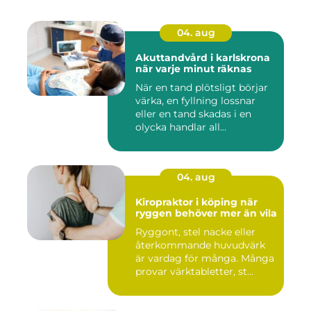
04. aug
Akuttandvård i karlskrona
när varje minut räknas
När en tand plötsligt börjar
värka, en fyllning lossnar
eller en tand skadas i en
olycka handlar all...
04. aug
Kiropraktor i köping när
ryggen behöver mer än vila
Ryggont, stel nacke eller
återkommande huvudvärk
är vardag för många. Många
provar värktabletter, st...