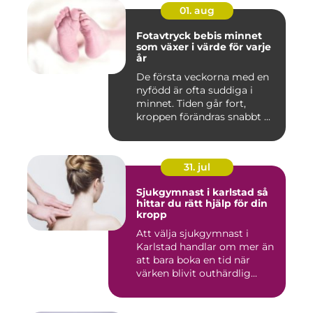
01. aug
Fotavtryck bebis minnet
som växer i värde för varje
år
De första veckorna med en
nyfödd är ofta suddiga i
minnet. Tiden går fort,
kroppen förändras snabbt ...
31. jul
Sjukgymnast i karlstad så
hittar du rätt hjälp för din
kropp
Att välja sjukgymnast i
Karlstad handlar om mer än
att bara boka en tid när
värken blivit outhärdlig...