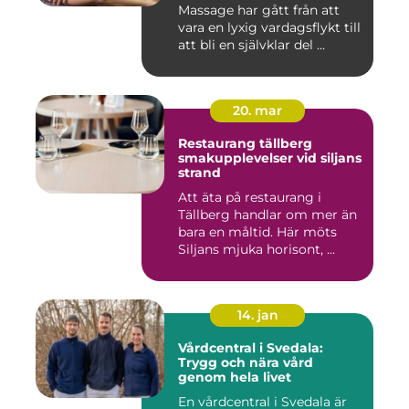
välmående
Massage har gått från att
vara en lyxig vardagsflykt till
att bli en självklar del ...
20. mar
Restaurang tällberg
smakupplevelser vid siljans
strand
Att äta på restaurang i
Tällberg handlar om mer än
bara en måltid. Här möts
Siljans mjuka horisont, ...
14. jan
Vårdcentral i Svedala:
Trygg och nära vård
genom hela livet
En vårdcentral i Svedala är