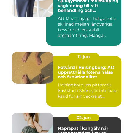
Sjukgymnast i malmköping
vägledning till rätt
behandling och
rehabilitering
Att få rätt hjälp i tid gör ofta
skillnad mellan långvariga
besvär och en stabil
återhämtning. Många...
11. jun
Fotvård i Helsingborg: Att
upprätthålla fotens hälsa
och funktionalitet
Helsingborg, en pittoresk
kuststad i Skåne, är inte bara
känd för sin vackra st...
02. jun
Naprapat i kungälv när