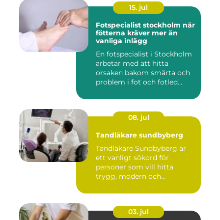
15. jul
Fotspecialist stockholm när
fötterna kräver mer än
vanliga inlägg
En fotspecialist i Stockholm
arbetar med att hitta
orsaken bakom smärta och
problem i fot och fotled...
08. jul
Tandläkare sundbyberg
Tandläkare Sundbyberg är
ett vanligt sökord för
personer som vill hitta
trygg, modern och
tillgängli...
03. jul