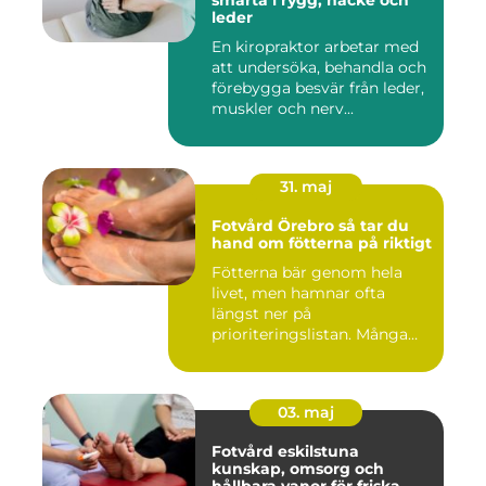
smärta i rygg, nacke och
leder
En kiropraktor arbetar med
att undersöka, behandla och
förebygga besvär från leder,
muskler och nerv...
31. maj
Fotvård Örebro så tar du
hand om fötterna på riktigt
Fötterna bär genom hela
livet, men hamnar ofta
längst ner på
prioriteringslistan. Många
väntar tills...
03. maj
Fotvård eskilstuna
kunskap, omsorg och