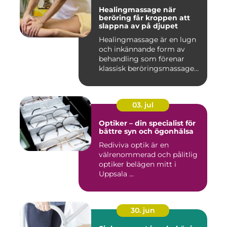
Healingmassage när
beröring får kroppen att
slappna av på djupet
Healingmassage är en lugn
och inkännande form av
behandling som förenar
klassisk beröringsmassage
me...
03. jul
Optiker – din specialist för
bättre syn och ögonhälsa
Rediviva optik är en
välrenommerad och pålitlig
optiker belägen mitt i
Uppsala ...
30. jun