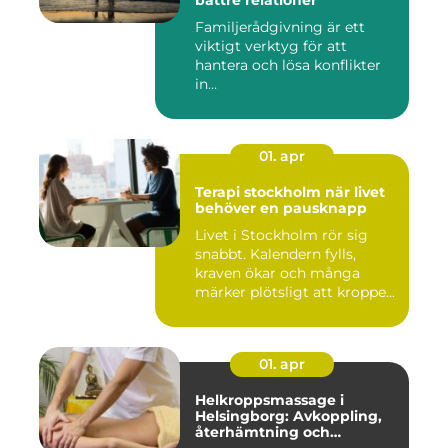
bättre relationer
Familjerådgivning är ett
viktigt verktyg för att
hantera och lösa konflikter
in...
01. apr
Terapi stockholm när livet
behöver en pausknapp
Livet i Stockholm rör sig
snabbt. Kalendern fylls,
kraven ökar och många
märker plötsligt att kroppe...
01. apr
Helkroppsmassage i
Helsingborg: Avkoppling,
återhämtning och