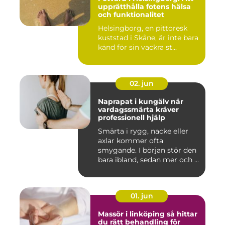
upprätthålla fotens hälsa
och funktionalitet
Helsingborg, en pittoresk
kuststad i Skåne, är inte bara
känd för sin vackra st...
02. jun
Naprapat i kungälv när
vardagssmärta kräver
professionell hjälp
Smärta i rygg, nacke eller
axlar kommer ofta
smygande. I början stör den
bara ibland, sedan mer och ...
01. jun
Massör i linköping så hittar
du rätt behandling för