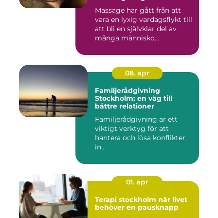
Massage har gått från att
vara en lyxig vardagsflykt till
att bli en självklar del av
många människo...
08. apr
Familjerådgivning
Stockholm: en väg till
bättre relationer
Familjerådgivning är ett
viktigt verktyg för att
hantera och lösa konflikter
in...
01. apr
Terapi stockholm när livet
behöver en pausknapp