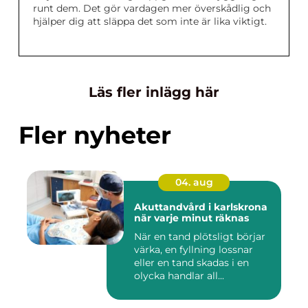
runt dem. Det gör vardagen mer överskådlig och
hjälper dig att släppa det som inte är lika viktigt.
Läs fler inlägg här
Fler nyheter
04. aug
Akuttandvård i karlskrona
när varje minut räknas
När en tand plötsligt börjar
värka, en fyllning lossnar
eller en tand skadas i en
olycka handlar all...