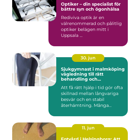
Optiker – din specialist för
bättre syn och ögonhälsa
Rediviva optik är en
välrenommerad och pålitlig
optiker belägen mitt i
Uppsala ...
30. jun
Sjukgymnast i malmköping
vägledning till rätt
behandling och
rehabilitering
Att få rätt hjälp i tid gör ofta
skillnad mellan långvariga
besvär och en stabil
återhämtning. Många...
11. jun
Fotvård i Helsingborg: Att