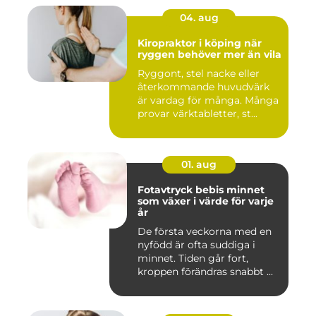
04. aug
Kiropraktor i köping när
ryggen behöver mer än vila
Ryggont, stel nacke eller
återkommande huvudvärk
är vardag för många. Många
provar värktabletter, st...
01. aug
Fotavtryck bebis minnet
som växer i värde för varje
år
De första veckorna med en
nyfödd är ofta suddiga i
minnet. Tiden går fort,
kroppen förändras snabbt ...