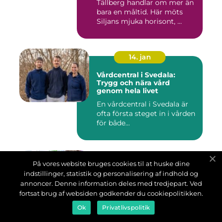
Tällberg handlar om mer än
bara en måltid. Här möts
Siljans mjuka horisont, ...
14. jan
Vårdcentral i Svedala:
Trygg och nära vård
genom hela livet
En vårdcentral i Svedala är
ofta första steget in i vården
för både...
06. dec
På vores website bruges cookies til at huske dine
indstillinger, statistik og personalisering af indhold og
Arbetsterapi i Skåne:
annoncer. Denne information deles med tredjepart. Ved
Stärker frisknärvaro och
hållbar återgång i arbete
fortsat brug af websiden godkender du cookiepolitikken.
Arbetsterapeuter i Skåne
Ok
Privatlivspolitik
spelar en nyckelroll för både