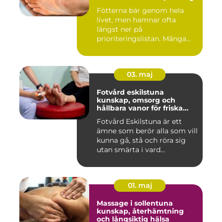
Fötterna bär genom hela
livet, men hamnar ofta
längst ner på
prioriteringslistan. Många
väntar tills...
03. maj
Fotvård eskilstuna
kunskap, omsorg och
hållbara vanor för friska
fötter
Fotvård Eskilstuna är ett
ämne som berör alla som vill
kunna gå, stå och röra sig
utan smärta i vard...
01. maj
Massage i sollentuna
kunskap, återhämtning
och långsiktig hälsa