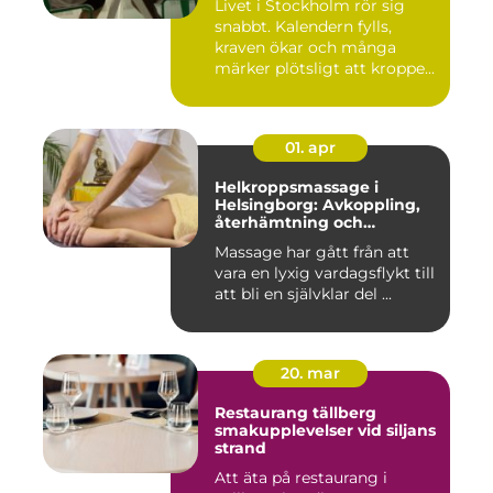
Livet i Stockholm rör sig
snabbt. Kalendern fylls,
kraven ökar och många
märker plötsligt att kroppe...
01. apr
Helkroppsmassage i
Helsingborg: Avkoppling,
återhämtning och
välmående
Massage har gått från att
vara en lyxig vardagsflykt till
att bli en självklar del ...
20. mar
Restaurang tällberg
smakupplevelser vid siljans
strand
Att äta på restaurang i