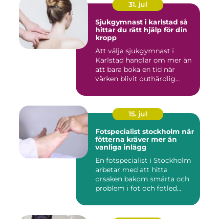
31. jul
Sjukgymnast i karlstad så
hittar du rätt hjälp för din
kropp
Att välja sjukgymnast i
Karlstad handlar om mer än
att bara boka en tid när
värken blivit outhärdlig...
15. jul
Fotspecialist stockholm när
fötterna kräver mer än
vanliga inlägg
En fotspecialist i Stockholm
arbetar med att hitta
orsaken bakom smärta och
problem i fot och fotled...