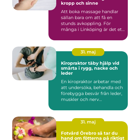
kropp och sinne
Att boka massage handlar
sällan bara om att få en
stunds avkoppling. För
många i Linköping är det et...
31. maj
Kiropraktor täby hjälp vid
smärta i rygg, nacke och
leder
En kiropraktor arbetar med
att undersöka, behandla och
förebygga besvär från leder,
muskler och nerv...
31. maj
Fotvård Örebro så tar du
hand om fötterna på riktigt