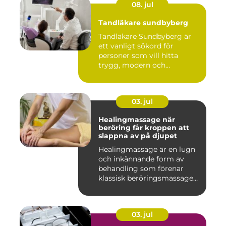
08. jul
Tandläkare sundbyberg
Tandläkare Sundbyberg är
ett vanligt sökord för
personer som vill hitta
trygg, modern och
tillgängli...
03. jul
Healingmassage när
beröring får kroppen att
slappna av på djupet
Healingmassage är en lugn
och inkännande form av
behandling som förenar
klassisk beröringsmassage
me...
03. jul