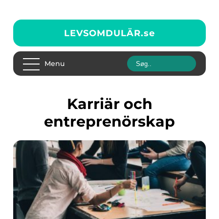
LEVSOMDULÄR.
se
Menu
Karriär och
entreprenörskap