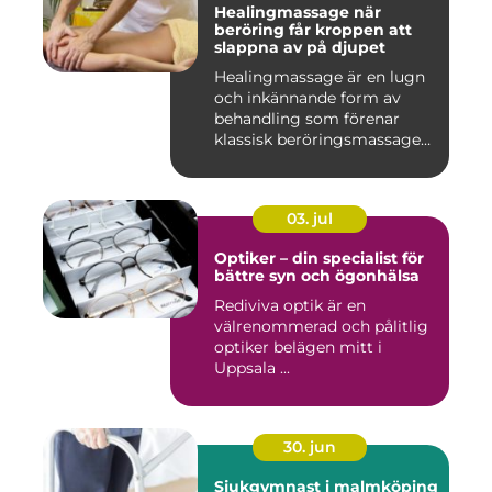
Healingmassage när
beröring får kroppen att
slappna av på djupet
Healingmassage är en lugn
och inkännande form av
behandling som förenar
klassisk beröringsmassage
me...
03. jul
Optiker – din specialist för
bättre syn och ögonhälsa
Rediviva optik är en
välrenommerad och pålitlig
optiker belägen mitt i
Uppsala ...
30. jun
Sjukgymnast i malmköping