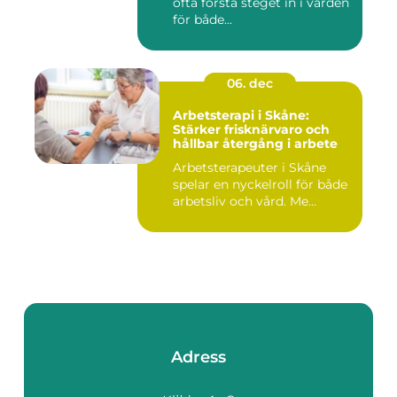
ofta första steget in i vården
för både...
06. dec
Arbetsterapi i Skåne:
Stärker frisknärvaro och
hållbar återgång i arbete
Arbetsterapeuter i Skåne
spelar en nyckelroll för både
arbetsliv och vård. Me...
Adress