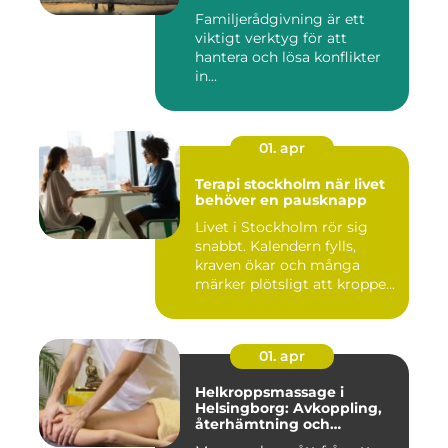
Familjerådgivning är ett
viktigt verktyg för att
hantera och lösa konflikter
in...
01. apr
Terapi stockholm när livet
behöver en pausknapp
Livet i Stockholm rör sig
snabbt. Kalendern fylls,
kraven ökar och många
märker plötsligt att kroppe...
01. apr
Helkroppsmassage i
Helsingborg: Avkoppling,
återhämtning och
välmående