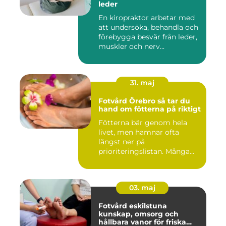
leder
En kiropraktor arbetar med
att undersöka, behandla och
förebygga besvär från leder,
muskler och nerv...
31. maj
Fotvård Örebro så tar du
hand om fötterna på riktigt
Fötterna bär genom hela
livet, men hamnar ofta
längst ner på
prioriteringslistan. Många
väntar tills...
03. maj
Fotvård eskilstuna
kunskap, omsorg och
hållbara vanor för friska