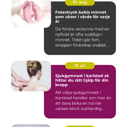
01. aug
Fotavtryck bebis minnet
som växer i värde för varje
år
De första veckorna med en
nyfödd är ofta suddiga i
minnet. Tiden går fort,
kroppen förändras snabbt ...
31. jul
Sjukgymnast i karlstad så
hittar du rätt hjälp för din
kropp
Att välja sjukgymnast i
Karlstad handlar om mer än
att bara boka en tid när
värken blivit outhärdlig...