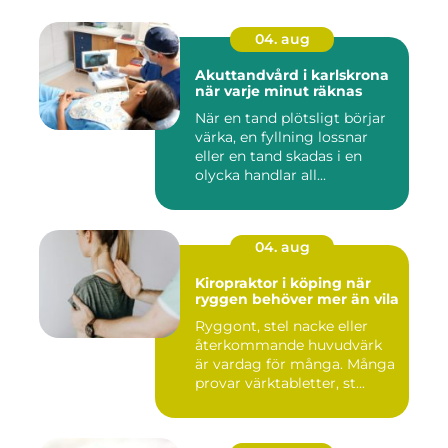
04. aug
Akuttandvård i karlskrona
när varje minut räknas
När en tand plötsligt börjar
värka, en fyllning lossnar
eller en tand skadas i en
olycka handlar all...
04. aug
Kiropraktor i köping när
ryggen behöver mer än vila
Ryggont, stel nacke eller
återkommande huvudvärk
är vardag för många. Många
provar värktabletter, st...