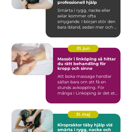
professionell hjälp
Smärta i rygg, nacke eller
axlar kommer ofta
smygande. I början stör den
bara ibland, sedan mer och ...
01. jun
Massör i linköping så hittar
du rätt behandling för
kropp och sinne
Att boka massage handlar
sällan bara om att få en
stunds avkoppling. För
många i Linköping är det et...
31. maj
Kiropraktor täby hjälp vid
smärta i rygg, nacke och