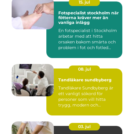
15. jul
Fotspecialist stockholm när
fötterna kräver mer än
vanliga inlägg
En fotspecialist i Stockholm
arbetar med att hitta
orsaken bakom smärta och
problem i fot och fotled...
08. jul
Tandläkare sundbyberg
Tandläkare Sundbyberg är
ett vanligt sökord för
personer som vill hitta
trygg, modern och
tillgängli...
03. jul