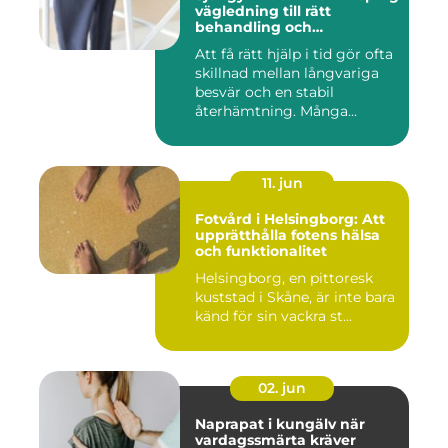
vägledning till rätt
behandling och
rehabilitering
Att få rätt hjälp i tid gör ofta
skillnad mellan långvariga
besvär och en stabil
återhämtning. Många...
11. jun
Fotvård i Helsingborg: Att
upprätthålla fotens hälsa
och funktionalitet
Helsingborg, en pittoresk
kuststad i Skåne, är inte bara
känd för sin vackra st...
02. jun
Naprapat i kungälv när
vardagssmärta kräver