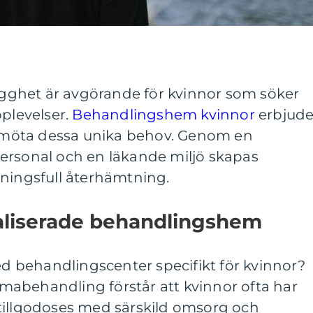
rygghet är avgörande för kvinnor som söker
pplevelser.
Behandlingshem kvinnor
erbjude
tt möta dessa unika behov. Genom en
ersonal och en läkande miljö skapas
eningsfull återhämtning.
aliserade behandlingshem
med behandlingscenter specifikt för kvinnor?
abehandling förstår att kvinnor ofta har
tillgodoses med särskild omsorg och