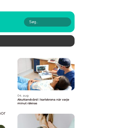
04. aug
Akuttandvård i karlskrona när varje
minut räknas
nor