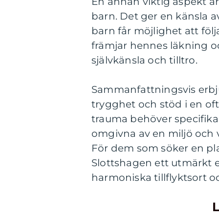
En annan viktig aspekt är
barn. Det ger en känsla a
barn får möjlighet att föl
främjar hennes läkning o
självkänsla och tilltro.
Sammanfattningsvis erbj
trygghet och stöd i en of
trauma behöver specifik
omgivna av en miljö och 
För dem som söker en plat
Slottshagen ett utmärkt e
harmoniska tillflyktsort 
L