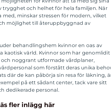
 möjligheten för kvinnor att ta med sig sina
v trygghet och helhet för hela familjen. När
ja med, minskar stressen för modern, vilket
ch möjlighet till återuppbyggnad av
uder behandlingshem kvinnor en oas av
ta kaotisk värld. Kvinnor som har genomlidit
a och noggrant utformade vårdplaner,
vårdpersonal som förstått deras unika behov
s där de kan påbörja sin resa för läkning, ä
xempel på ett sådant center, tack vare sitt
och dedikerade personal.
äs fler inlägg här