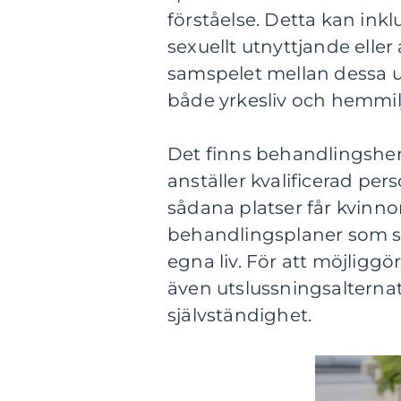
förståelse. Detta kan inkl
sexuellt utnyttjande ell
samspelet mellan dessa u
både yrkesliv och hemmilj
Det finns behandlingshe
anställer kvalificerad pe
sådana platser får kvinn
behandlingsplaner som stä
egna liv. För att möjliggö
även utslussningsalterna
självständighet.