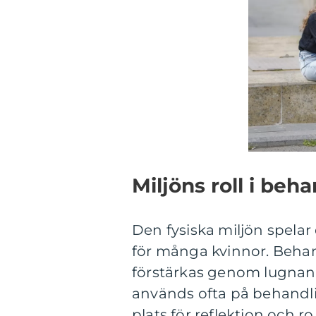
Miljöns roll i be
Den fysiska miljön spela
för många kvinnor. Behan
förstärkas genom lugnan
används ofta på behandl
plats för reflektion och ro.