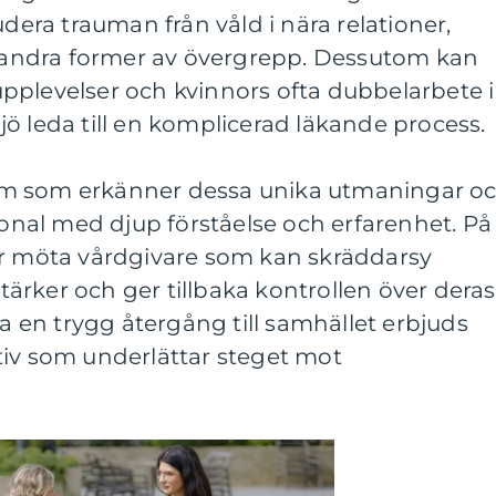
udera trauman från våld i nära relationer,
er andra former av övergrepp. Dessutom kan
pplevelser och kvinnors ofta dubbelarbete i
ö leda till en komplicerad läkande process.
m som erkänner dessa unika utmaningar o
rsonal med djup förståelse och erfarenhet. På
or möta vårdgivare som kan skräddarsy
rker och ger tillbaka kontrollen över deras
ra en trygg återgång till samhället erbjuds
tiv som underlättar steget mot