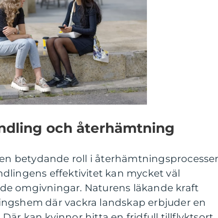
handling och återhämtning
r en betydande roll i återhämtningsprocesse
dlingens effektivitet kan mycket väl
de omgivningar. Naturens läkande kraft
ingshem där vackra landskap erbjuder en
 Där kan kvinnor hitta en fridfull tillflyktsort