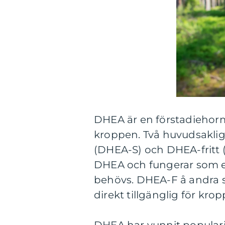
DHEA är en förstadiehor
kroppen. Två huvudsakli
(DHEA-S) och DHEA-fritt 
DHEA och fungerar som en
behövs. DHEA-F å andra s
direkt tillgänglig för krop