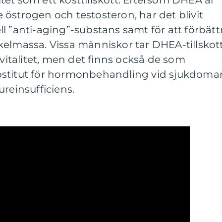
et som ett kosttillskott. Eftersom DHEA är
östrogen och testosteron, har det blivit
l ”anti-aging”-substans samt för att förbätt
kelmassa. Vissa människor tar DHEA-tillskot
 vitalitet, men det finns också de som
bstitut för hormonbehandling vid sjukdoma
reinsufficiens.