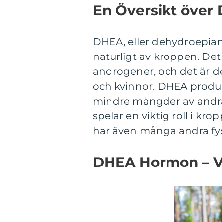
En Översikt öve
DHEA, eller dehydroepia
naturligt av kroppen. De
androgener, och det är
och kvinnor. DHEA produc
mindre mängder av andra 
spelar en viktig roll i 
har även många andra fys
DHEA Hormon – Va