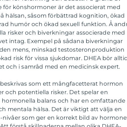
e för könshormoner är det associerat med
på hälsan, såsom förbättrad kognition, ökad
trad humör och ökad sexuell funktion. Å and
lla risker och biverkningar associerade med
ivet intag. Exempel på sådana biverkningar
nden mens, minskad testosteronproduktion
kad risk för vissa sjukdomar. DHEA bör allti
t och i samråd med en medicinsk expert.
 beskrivas som ett mångfacetterat hormon
 och potentiella risker. Det spelar en
s hormonella balans och har en omfattande
h mentala hälsa. Det är viktigt att välja en
nivåer som ger en korrekt bild av hormone
. Att förstå skillnaderna mellan olika DHEA-