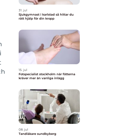
31. jul
Sjukgymnast i karlstad så hittar du
rätt hjälp för din kropp
n
i
t
ch
15. jul
Fotspecialist stockholm när fötterna
kräver mer än vanliga inlägg
08. jul
Tandläkare sundbyberg