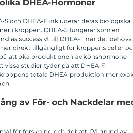
n olika DHEA-Hormoner
-S och DHEA-F inkluderar deras biologiska
ioner i kroppen. DHEA-S fungerar som en
las successivt till DHEA-F när det behövs.
er direkt tillgängligt för kroppens celler o
 på att öka produktionen av könshormoner.
att vissa studier tyder på att DHEA-F-
 kroppens totala DHEA-produktion mer exak
nen.
ång av För- och Nackdelar me
mål för forskning och debatt. På grund av