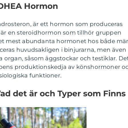
r DHEA Hormon
ndrosteron, är ett hormon som produceras
t är en steroidhormon som tillhör gruppen
 det mest abundanta hormonet hos både mä
eras huvudsakligen i binjurarna, men även 
organ, såsom äggstockar och testiklar. De
kroppens produktionskedja av könshormoner o
iologiska funktioner.
d det är och Typer som Finns