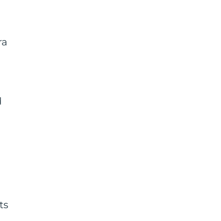
ra
d
ts