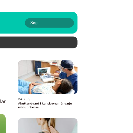
04. aug
lar
Akuttandvård i karlskrona när varje
minut räknas