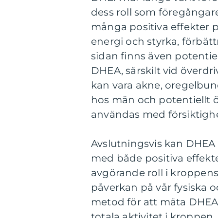
dess roll som föregångar
många positiva effekter 
energi och styrka, förbät
sidan finns även potentie
DHEA, särskilt vid överdr
kan vara akne, oregelbu
hos män och potentiellt ö
användas med försiktighe
Avslutningsvis kan DHEA
med både positiva effekter
avgörande roll i kroppen
påverkan på vår fysiska oc
metod för att mäta DHEA-
totala aktivitet i kroppen