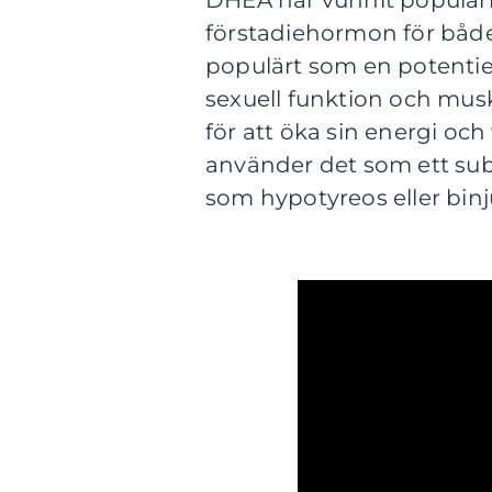
DHEA har vunnit popularit
förstadiehormon för både 
populärt som en potentiel
sexuell funktion och mus
för att öka sin energi och
använder det som ett su
som hypotyreos eller binju