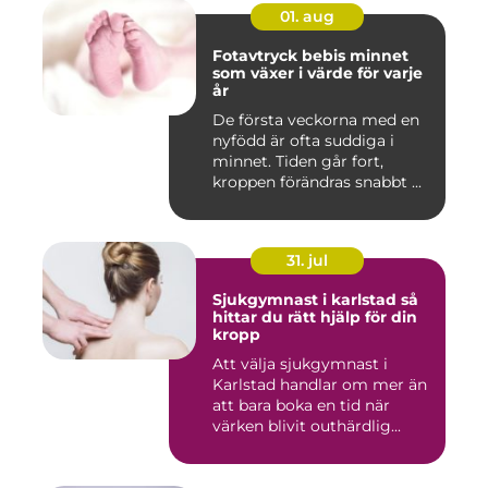
01. aug
Fotavtryck bebis minnet
som växer i värde för varje
år
De första veckorna med en
nyfödd är ofta suddiga i
minnet. Tiden går fort,
kroppen förändras snabbt ...
31. jul
Sjukgymnast i karlstad så
hittar du rätt hjälp för din
kropp
Att välja sjukgymnast i
Karlstad handlar om mer än
att bara boka en tid när
värken blivit outhärdlig...