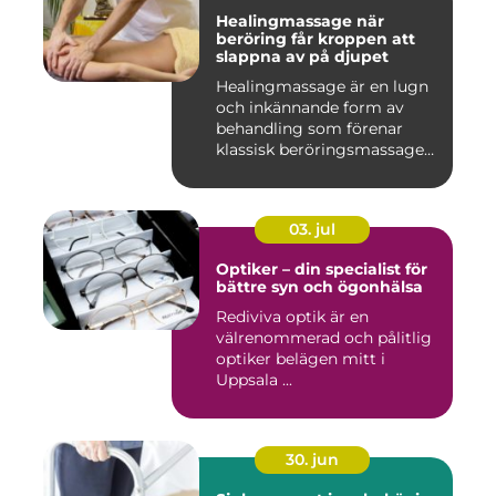
Healingmassage när
beröring får kroppen att
slappna av på djupet
Healingmassage är en lugn
och inkännande form av
behandling som förenar
klassisk beröringsmassage
me...
03. jul
Optiker – din specialist för
bättre syn och ögonhälsa
Rediviva optik är en
välrenommerad och pålitlig
optiker belägen mitt i
Uppsala ...
30. jun