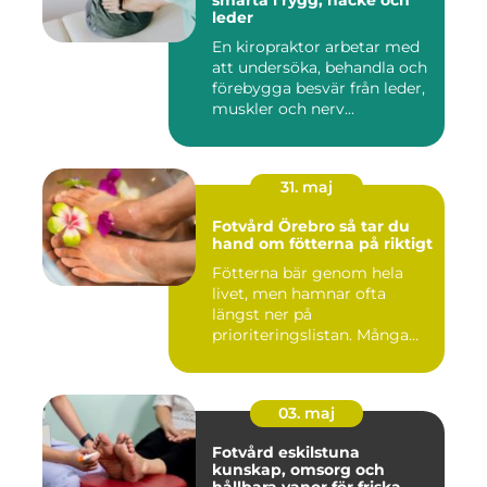
smärta i rygg, nacke och
leder
En kiropraktor arbetar med
att undersöka, behandla och
förebygga besvär från leder,
muskler och nerv...
31. maj
Fotvård Örebro så tar du
hand om fötterna på riktigt
Fötterna bär genom hela
livet, men hamnar ofta
längst ner på
prioriteringslistan. Många
väntar tills...
03. maj
Fotvård eskilstuna
kunskap, omsorg och