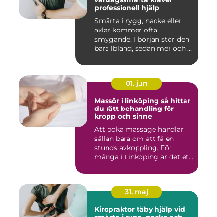
vardagssmärta kräver
professionell hjälp
Smärta i rygg, nacke eller
axlar kommer ofta
smygande. I början stör den
bara ibland, sedan mer och ...
01. jun
Massör i linköping så hittar
du rätt behandling för
kropp och sinne
Att boka massage handlar
sällan bara om att få en
stunds avkoppling. För
många i Linköping är det et...
31. maj
Kiropraktor täby hjälp vid