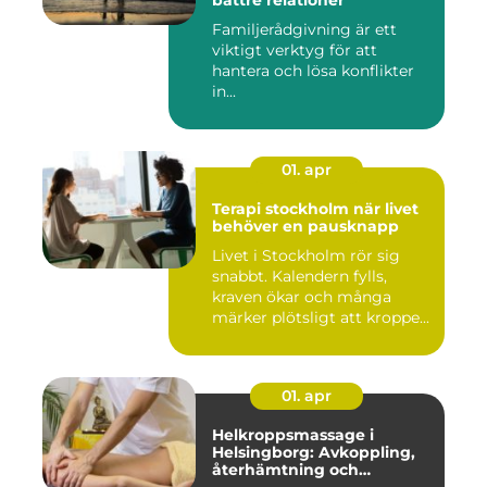
bättre relationer
Familjerådgivning är ett
viktigt verktyg för att
hantera och lösa konflikter
in...
01. apr
Terapi stockholm när livet
behöver en pausknapp
Livet i Stockholm rör sig
snabbt. Kalendern fylls,
kraven ökar och många
märker plötsligt att kroppe...
01. apr
Helkroppsmassage i
Helsingborg: Avkoppling,
återhämtning och