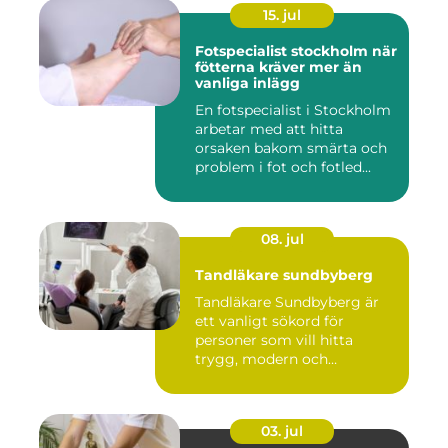
15. jul
Fotspecialist stockholm när
fötterna kräver mer än
vanliga inlägg
En fotspecialist i Stockholm
arbetar med att hitta
orsaken bakom smärta och
problem i fot och fotled...
08. jul
Tandläkare sundbyberg
Tandläkare Sundbyberg är
ett vanligt sökord för
personer som vill hitta
trygg, modern och
tillgängli...
03. jul