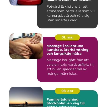
hållbara vanor för friska
fötter
Fotvård Eskilstuna är ett
ämne som berör alla som vill
kunna gå, stå och röra sig
utan smärta i vard...
01. maj
Massage i sollentuna
kunskap, återhämtning
och långsiktig hälsa
Massage har gått från att
vara en lyxig vardagsflykt till
att bli en självklar del av
många människo...
08. apr
Familjerådgivning
Stockholm: en väg till