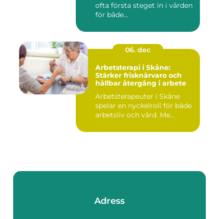
ofta första steget in i vården
för både...
06. dec
Arbetsterapi i Skåne:
Stärker frisknärvaro och
hållbar återgång i arbete
Arbetsterapeuter i Skåne
spelar en nyckelroll för både
arbetsliv och vård. Me...
Adress