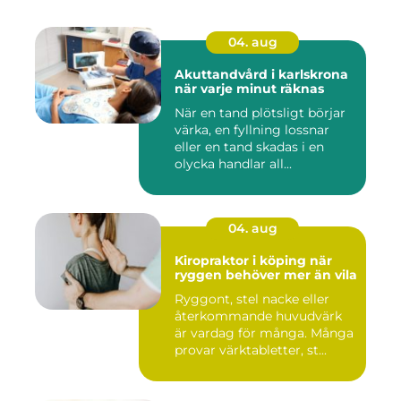
04. aug
Akuttandvård i karlskrona
när varje minut räknas
När en tand plötsligt börjar
värka, en fyllning lossnar
eller en tand skadas i en
olycka handlar all...
04. aug
Kiropraktor i köping när
ryggen behöver mer än vila
Ryggont, stel nacke eller
återkommande huvudvärk
är vardag för många. Många
provar värktabletter, st...