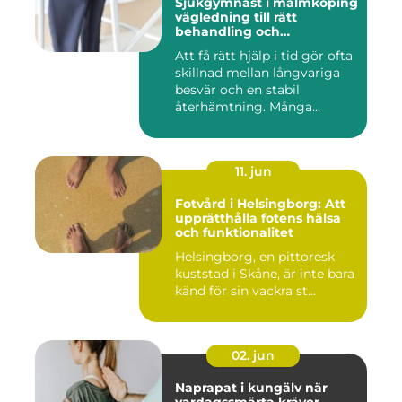
Sjukgymnast i malmköping
vägledning till rätt
behandling och
rehabilitering
Att få rätt hjälp i tid gör ofta
skillnad mellan långvariga
besvär och en stabil
återhämtning. Många...
11. jun
Fotvård i Helsingborg: Att
upprätthålla fotens hälsa
och funktionalitet
Helsingborg, en pittoresk
kuststad i Skåne, är inte bara
känd för sin vackra st...
02. jun
Naprapat i kungälv när