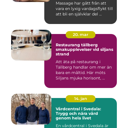
välmående
Massage har gått från att
vara en lyxig vardagsflykt till
att bli en självklar del ...
20. mar
Restaurang tällberg
smakupplevelser vid siljans
strand
Att äta på restaurang i
Tällberg handlar om mer än
bara en måltid. Här möts
Siljans mjuka horisont, ...
14. jan
Vårdcentral i Svedala:
Trygg och nära vård
genom hela livet
En vårdcentral i Svedala är