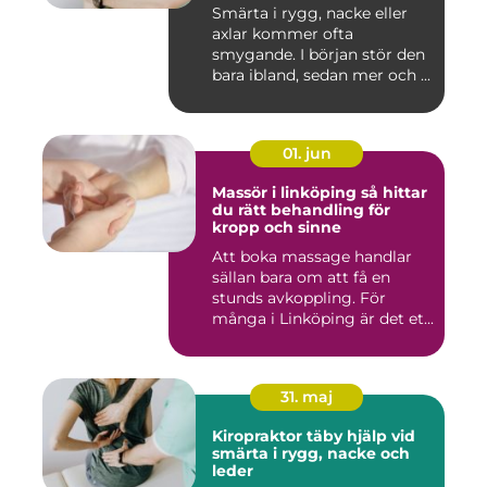
Smärta i rygg, nacke eller
axlar kommer ofta
smygande. I början stör den
bara ibland, sedan mer och ...
01. jun
Massör i linköping så hittar
du rätt behandling för
kropp och sinne
Att boka massage handlar
sällan bara om att få en
stunds avkoppling. För
många i Linköping är det et...
31. maj
Kiropraktor täby hjälp vid
smärta i rygg, nacke och
leder