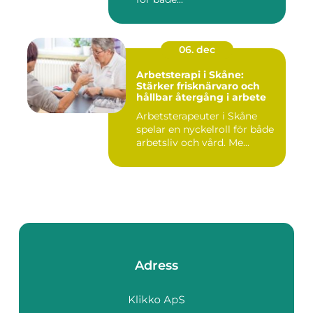
06. dec
Arbetsterapi i Skåne:
Stärker frisknärvaro och
hållbar återgång i arbete
Arbetsterapeuter i Skåne
spelar en nyckelroll för både
arbetsliv och vård. Me...
Adress