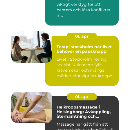
viktigt verktyg för att
hantera och lösa konflikter
in...
01. apr
Terapi stockholm när livet
behöver en pausknapp
Livet i Stockholm rör sig
snabbt. Kalendern fylls,
kraven ökar och många
märker plötsligt att kroppe...
01. apr
Helkroppsmassage i
Helsingborg: Avkoppling,
återhämtning och
välmående
Massage har gått från att
vara en lyxig vardagsflykt till