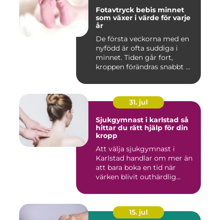
Fotavtryck bebis minnet
som växer i värde för varje
år
De första veckorna med en
nyfödd är ofta suddiga i
minnet. Tiden går fort,
kroppen förändras snabbt ...
31. jul
Sjukgymnast i karlstad så
hittar du rätt hjälp för din
kropp
Att välja sjukgymnast i
Karlstad handlar om mer än
att bara boka en tid när
värken blivit outhärdlig...
15. jul