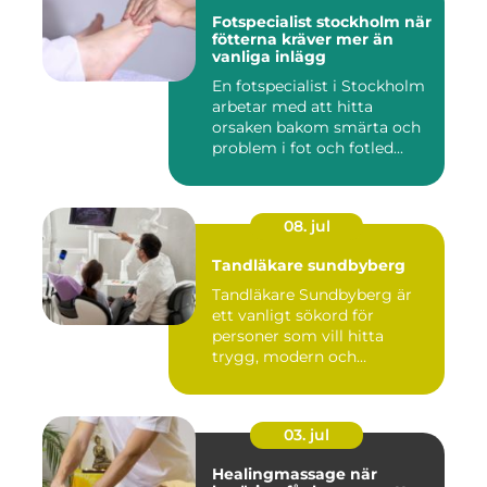
Fotspecialist stockholm när
fötterna kräver mer än
vanliga inlägg
En fotspecialist i Stockholm
arbetar med att hitta
orsaken bakom smärta och
problem i fot och fotled...
08. jul
Tandläkare sundbyberg
Tandläkare Sundbyberg är
ett vanligt sökord för
personer som vill hitta
trygg, modern och
tillgängli...
03. jul
Healingmassage när