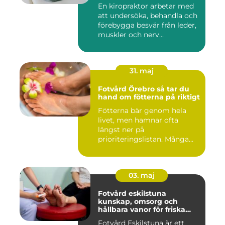
En kiropraktor arbetar med
att undersöka, behandla och
förebygga besvär från leder,
muskler och nerv...
31. maj
Fotvård Örebro så tar du
hand om fötterna på riktigt
Fötterna bär genom hela
livet, men hamnar ofta
längst ner på
prioriteringslistan. Många
väntar tills...
03. maj
Fotvård eskilstuna
kunskap, omsorg och
hållbara vanor för friska
fötter
Fotvård Eskilstuna är ett