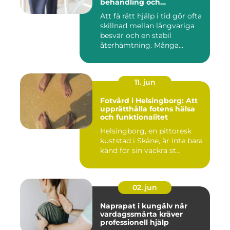
behandling och
rehabilitering
Att få rätt hjälp i tid gör ofta
skillnad mellan långvariga
besvär och en stabil
återhämtning. Många...
11. jun
Fotvård i Helsingborg: Att
upprätthålla fotens hälsa
och funktionalitet
Helsingborg, en pittoresk
kuststad i Skåne, är inte bara
känd för sin vackra st...
02. jun
Naprapat i kungälv när
vardagssmärta kräver
professionell hjälp