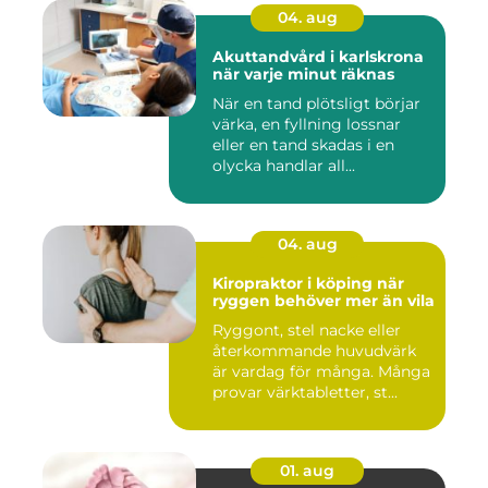
04. aug
Akuttandvård i karlskrona
när varje minut räknas
När en tand plötsligt börjar
värka, en fyllning lossnar
eller en tand skadas i en
olycka handlar all...
04. aug
Kiropraktor i köping när
ryggen behöver mer än vila
Ryggont, stel nacke eller
återkommande huvudvärk
är vardag för många. Många
provar värktabletter, st...
01. aug