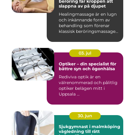
beröring får kroppen att
slappna av på djupet
Healingmassage är en lugn
och inkännande form av
behandling som förenar
klassisk beröringsmassage
me...
03. jul
Optiker – din specialist för
bättre syn och ögonhälsa
Rediviva optik är en
välrenommerad och pålitlig
optiker belägen mitt i
Uppsala ...
30. jun
Sjukgymnast i malmköping
vägledning till rätt