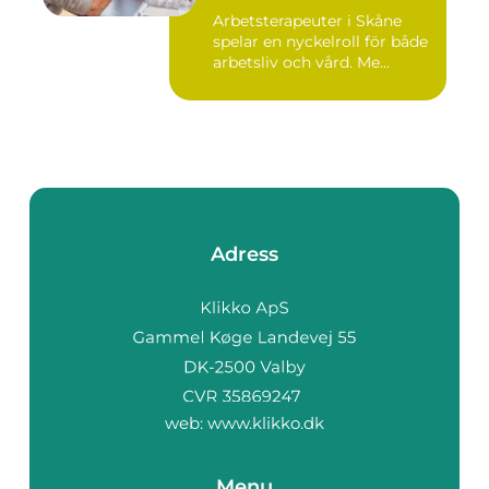
Arbetsterapeuter i Skåne
spelar en nyckelroll för både
arbetsliv och vård. Me...
Adress
web:
www.klikko.dk
Menu