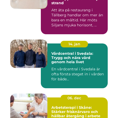
strand
Att äta på restaurang i
Tällberg handlar om mer än
bara en måltid. Här möts
Siljans mjuka horisont, ...
14. jan
Vårdcentral i Svedala:
Trygg och nära vård
genom hela livet
En vårdcentral i Svedala är
ofta första steget in i vården
för både...
06. dec
Arbetsterapi i Skåne:
Stärker frisknärvaro och
hållbar återgång i arbete