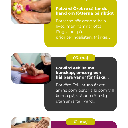
Fotvård Örebro så tar du
hand om fötterna på riktigt
Fötterna bär genom hela
livet, men hamnar ofta
längst ner på
prioriteringslistan. Många
väntar tills...
03. maj
Fotvård eskilstuna
kunskap, omsorg och
hållbara vanor för friska
fötter
Fotvård Eskilstuna är ett
ämne som berör alla som vill
kunna gå, stå och röra sig
utan smärta i vard...
01. maj