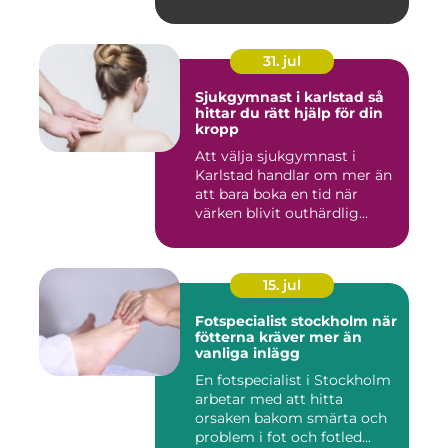
31. jul
Sjukgymnast i karlstad så
hittar du rätt hjälp för din
kropp
Att välja sjukgymnast i
Karlstad handlar om mer än
att bara boka en tid när
värken blivit outhärdlig...
15. jul
Fotspecialist stockholm när
fötterna kräver mer än
vanliga inlägg
En fotspecialist i Stockholm
arbetar med att hitta
orsaken bakom smärta och
problem i fot och fotled...