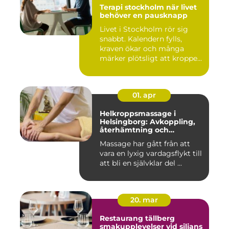
Terapi stockholm när livet
behöver en pausknapp
Livet i Stockholm rör sig
snabbt. Kalendern fylls,
kraven ökar och många
märker plötsligt att kroppe...
01. apr
Helkroppsmassage i
Helsingborg: Avkoppling,
återhämtning och
välmående
Massage har gått från att
vara en lyxig vardagsflykt till
att bli en självklar del ...
20. mar
Restaurang tällberg
smakupplevelser vid siljans