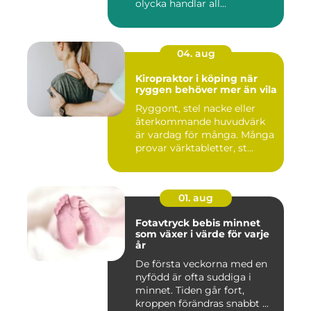
olycka handlar all...
04. aug
Kiropraktor i köping när
ryggen behöver mer än vila
Ryggont, stel nacke eller
återkommande huvudvärk
är vardag för många. Många
provar värktabletter, st...
01. aug
Fotavtryck bebis minnet
som växer i värde för varje
år
De första veckorna med en
nyfödd är ofta suddiga i
minnet. Tiden går fort,
kroppen förändras snabbt ...