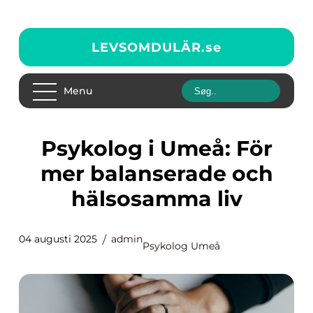
LEVSOMDULÄR.
se
Menu
Psykolog i Umeå: För
mer balanserade och
hälsosamma liv
04 augusti 2025
admin
Psykolog Umeå