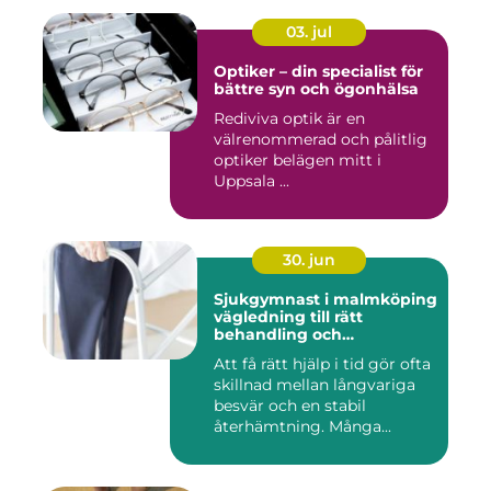
03. jul
Optiker – din specialist för
bättre syn och ögonhälsa
Rediviva optik är en
välrenommerad och pålitlig
optiker belägen mitt i
Uppsala ...
30. jun
Sjukgymnast i malmköping
vägledning till rätt
behandling och
rehabilitering
Att få rätt hjälp i tid gör ofta
skillnad mellan långvariga
besvär och en stabil
återhämtning. Många...