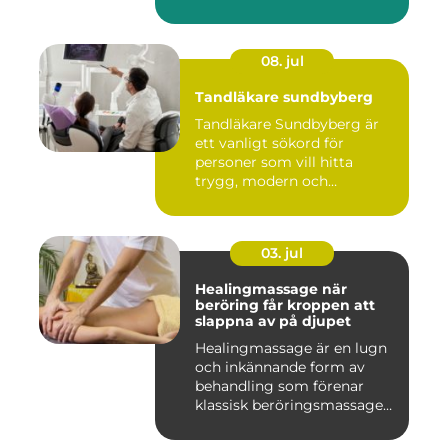
08. jul
Tandläkare sundbyberg
Tandläkare Sundbyberg är
ett vanligt sökord för
personer som vill hitta
trygg, modern och
tillgängli...
03. jul
Healingmassage när
beröring får kroppen att
slappna av på djupet
Healingmassage är en lugn
och inkännande form av
behandling som förenar
klassisk beröringsmassage
me...