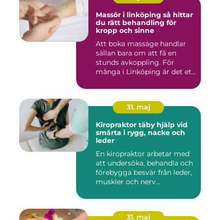
Massör i linköping så hittar
du rätt behandling för
kropp och sinne
Att boka massage handlar
sällan bara om att få en
stunds avkoppling. För
många i Linköping är det et...
31. maj
Kiropraktor täby hjälp vid
smärta i rygg, nacke och
leder
En kiropraktor arbetar med
att undersöka, behandla och
förebygga besvär från leder,
muskler och nerv...
31. maj