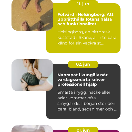
11. jun
Fotvård i Helsingborg: Att
upprätthålla fotens hälsa
och funktionalitet
Helsingborg, en pittoresk
kuststad i Skåne, är inte bara
känd för sin vackra st...
02. jun
Naprapat i kungälv när
vardagssmärta kräver
professionell hjälp
Smärta i rygg, nacke eller
axlar kommer ofta
smygande. I början stör den
bara ibland, sedan mer och ...
01. jun