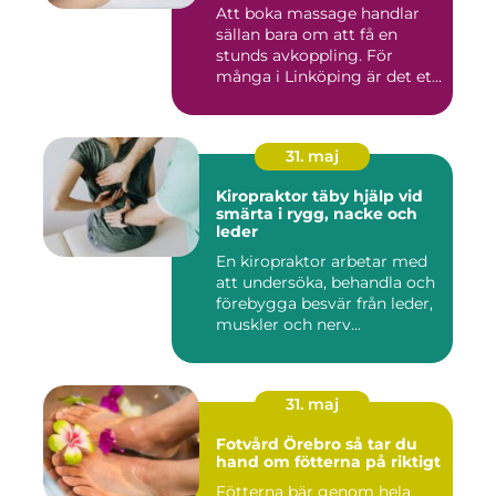
Att boka massage handlar
sällan bara om att få en
stunds avkoppling. För
många i Linköping är det et...
31. maj
Kiropraktor täby hjälp vid
smärta i rygg, nacke och
leder
En kiropraktor arbetar med
att undersöka, behandla och
förebygga besvär från leder,
muskler och nerv...
31. maj
Fotvård Örebro så tar du
hand om fötterna på riktigt
Fötterna bär genom hela