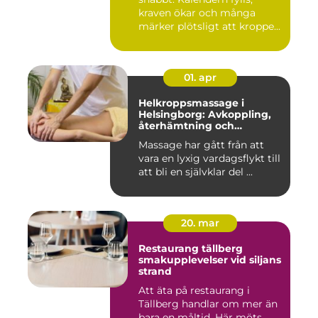
kraven ökar och många
märker plötsligt att kroppe...
01. apr
Helkroppsmassage i
Helsingborg: Avkoppling,
återhämtning och
välmående
Massage har gått från att
vara en lyxig vardagsflykt till
att bli en självklar del ...
20. mar
Restaurang tällberg
smakupplevelser vid siljans
strand
Att äta på restaurang i
Tällberg handlar om mer än
bara en måltid. Här möts