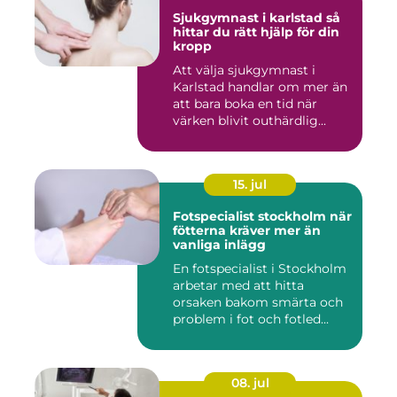
Sjukgymnast i karlstad så
hittar du rätt hjälp för din
kropp
Att välja sjukgymnast i
Karlstad handlar om mer än
att bara boka en tid när
värken blivit outhärdlig...
15. jul
Fotspecialist stockholm när
fötterna kräver mer än
vanliga inlägg
En fotspecialist i Stockholm
arbetar med att hitta
orsaken bakom smärta och
problem i fot och fotled...
08. jul