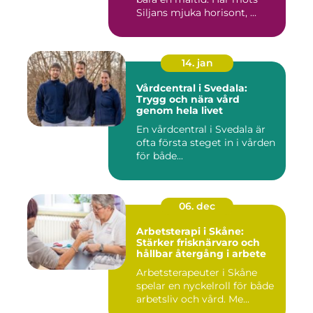
Siljans mjuka horisont, ...
14. jan
Vårdcentral i Svedala:
Trygg och nära vård
genom hela livet
En vårdcentral i Svedala är
ofta första steget in i vården
för både...
06. dec
Arbetsterapi i Skåne:
Stärker frisknärvaro och
hållbar återgång i arbete
Arbetsterapeuter i Skåne
spelar en nyckelroll för både
arbetsliv och vård. Me...