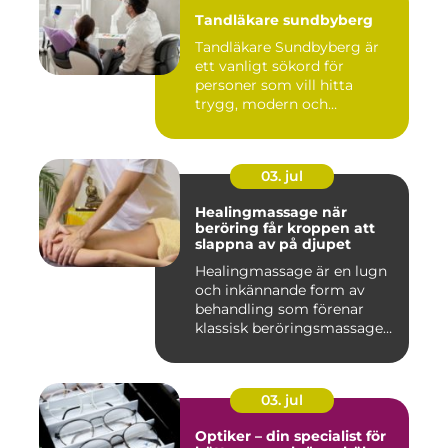
Tandläkare sundbyberg
Tandläkare Sundbyberg är
ett vanligt sökord för
personer som vill hitta
trygg, modern och
tillgängli...
03. jul
Healingmassage när
beröring får kroppen att
slappna av på djupet
Healingmassage är en lugn
och inkännande form av
behandling som förenar
klassisk beröringsmassage
me...
03. jul
Optiker – din specialist för