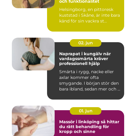
och funktionalitet
Helsingborg, en pittoresk
kuststad i Skåne, är inte bara
känd för sin vackra st...
02. jun
Naprapat i kungälv när
vardagssmärta kräver
professionell hjälp
Smärta i rygg, nacke eller
axlar kommer ofta
smygande. I början stör den
bara ibland, sedan mer och ...
01. jun
Massör i linköping så hittar
du rätt behandling för
kropp och sinne