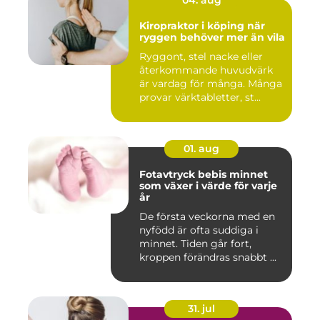
Kiropraktor i köping när
ryggen behöver mer än vila
Ryggont, stel nacke eller
återkommande huvudvärk
är vardag för många. Många
provar värktabletter, st...
01. aug
Fotavtryck bebis minnet
som växer i värde för varje
år
De första veckorna med en
nyfödd är ofta suddiga i
minnet. Tiden går fort,
kroppen förändras snabbt ...
31. jul