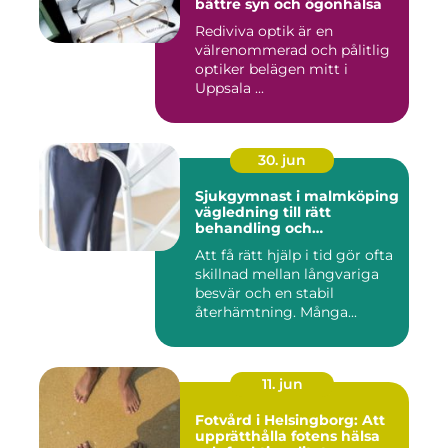
bättre syn och ögonhälsa
Rediviva optik är en
välrenommerad och pålitlig
optiker belägen mitt i
Uppsala ...
30. jun
Sjukgymnast i malmköping
vägledning till rätt
behandling och
rehabilitering
Att få rätt hjälp i tid gör ofta
skillnad mellan långvariga
besvär och en stabil
återhämtning. Många...
11. jun
Fotvård i Helsingborg: Att
upprätthålla fotens hälsa