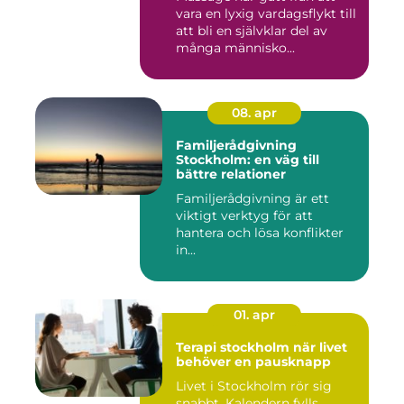
vara en lyxig vardagsflykt till
att bli en självklar del av
många människo...
08. apr
Familjerådgivning
Stockholm: en väg till
bättre relationer
Familjerådgivning är ett
viktigt verktyg för att
hantera och lösa konflikter
in...
01. apr
Terapi stockholm när livet
behöver en pausknapp
Livet i Stockholm rör sig
snabbt. Kalendern fylls,