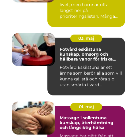
livet, men hamnar ofta
längst ner på
prioriteringslistan. Många
väntar tills...
03. maj
Fotvård eskilstuna
kunskap, omsorg och
hållbara vanor för friska
fötter
Fotvård Eskilstuna är ett
ämne som berör alla som vill
kunna gå, stå och röra sig
utan smärta i vard...
01. maj
Massage i sollentuna
kunskap, återhämtning
och långsiktig hälsa
Massage har gått från att