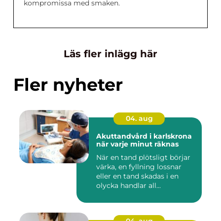
kompromissa med smaken.
Läs fler inlägg här
Fler nyheter
04. aug
Akuttandvård i karlskrona
när varje minut räknas
När en tand plötsligt börjar
värka, en fyllning lossnar
eller en tand skadas i en
olycka handlar all...
04. aug