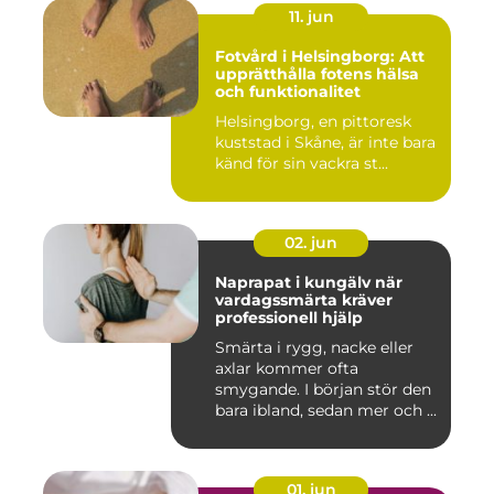
11. jun
Fotvård i Helsingborg: Att
upprätthålla fotens hälsa
och funktionalitet
Helsingborg, en pittoresk
kuststad i Skåne, är inte bara
känd för sin vackra st...
02. jun
Naprapat i kungälv när
vardagssmärta kräver
professionell hjälp
Smärta i rygg, nacke eller
axlar kommer ofta
smygande. I början stör den
bara ibland, sedan mer och ...
01. jun