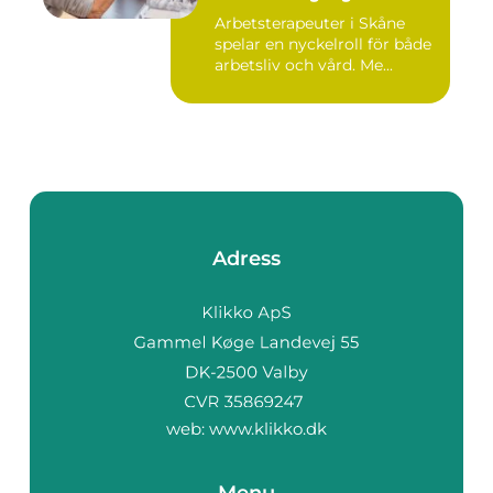
Arbetsterapeuter i Skåne
spelar en nyckelroll för både
arbetsliv och vård. Me...
Adress
web:
www.klikko.dk
Menu