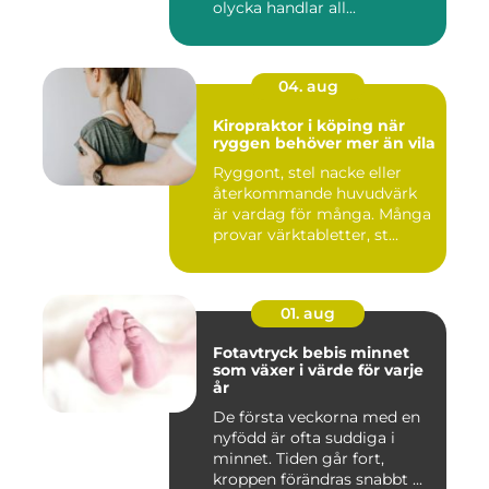
olycka handlar all...
04. aug
Kiropraktor i köping när
ryggen behöver mer än vila
Ryggont, stel nacke eller
återkommande huvudvärk
är vardag för många. Många
provar värktabletter, st...
01. aug
Fotavtryck bebis minnet
som växer i värde för varje
år
De första veckorna med en
nyfödd är ofta suddiga i
minnet. Tiden går fort,
kroppen förändras snabbt ...