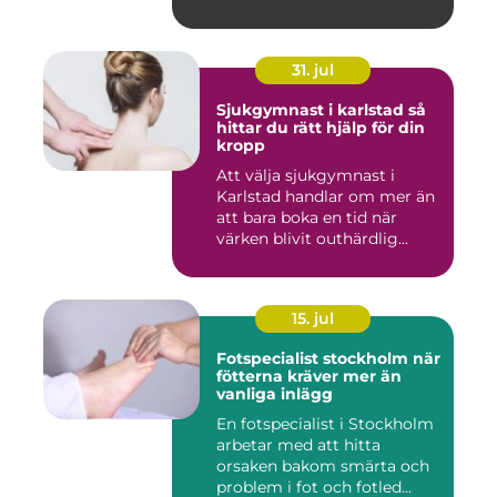
31. jul
Sjukgymnast i karlstad så
hittar du rätt hjälp för din
kropp
Att välja sjukgymnast i
Karlstad handlar om mer än
att bara boka en tid när
värken blivit outhärdlig...
15. jul
Fotspecialist stockholm när
fötterna kräver mer än
vanliga inlägg
En fotspecialist i Stockholm
arbetar med att hitta
orsaken bakom smärta och
problem i fot och fotled...