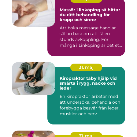
Massör i linköping så hittar
du rätt behandling för
kropp och sinne
Att boka massage handlar
sällan bara om att få en
stunds avkoppling. För
många i Linköping är det et...
31. maj
Kiropraktor täby hjälp vid
smärta i rygg, nacke och
leder
En kiropraktor arbetar med
att undersöka, behandla och
förebygga besvär från leder,
muskler och nerv...
31. maj