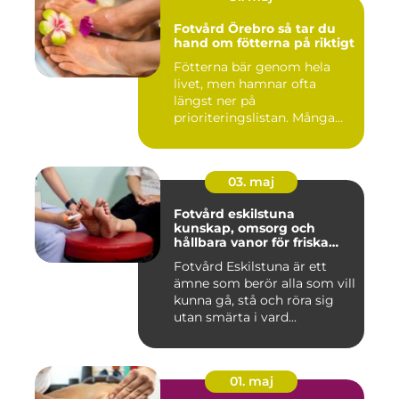
Fotvård Örebro så tar du
hand om fötterna på riktigt
Fötterna bär genom hela
livet, men hamnar ofta
längst ner på
prioriteringslistan. Många
väntar tills...
03. maj
Fotvård eskilstuna
kunskap, omsorg och
hållbara vanor för friska
fötter
Fotvård Eskilstuna är ett
ämne som berör alla som vill
kunna gå, stå och röra sig
utan smärta i vard...
01. maj