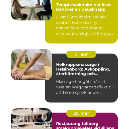
Terapi stockholm när livet
behöver en pausknapp
Livet i Stockholm rör sig
snabbt. Kalendern fylls,
kraven ökar och många
märker plötsligt att kroppe...
01. apr
Helkroppsmassage i
Helsingborg: Avkoppling,
återhämtning och
välmående
Massage har gått från att
vara en lyxig vardagsflykt till
att bli en självklar del ...
20. mar
Restaurang tällberg
smakupplevelser vid siljans