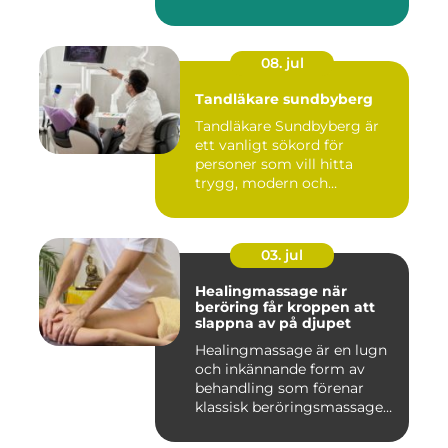
08. jul
Tandläkare sundbyberg
Tandläkare Sundbyberg är
ett vanligt sökord för
personer som vill hitta
trygg, modern och
tillgängli...
03. jul
Healingmassage när
beröring får kroppen att
slappna av på djupet
Healingmassage är en lugn
och inkännande form av
behandling som förenar
klassisk beröringsmassage
me...