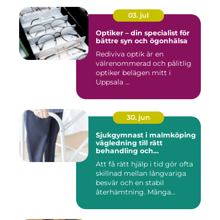
03. jul
Optiker – din specialist för
bättre syn och ögonhälsa
Rediviva optik är en
välrenommerad och pålitlig
optiker belägen mitt i
Uppsala ...
30. jun
Sjukgymnast i malmköping
vägledning till rätt
behandling och
rehabilitering
Att få rätt hjälp i tid gör ofta
skillnad mellan långvariga
besvär och en stabil
återhämtning. Många...