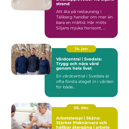
strand
Att äta på restaurang i
Tällberg handlar om mer än
bara en måltid. Här möts
Siljans mjuka horisont, ...
14. jan
Vårdcentral i Svedala:
Trygg och nära vård
genom hela livet
En vårdcentral i Svedala är
ofta första steget in i vården
för både...
06. dec
Arbetsterapi i Skåne:
Stärker frisknärvaro och
hållbar återgång i arbete