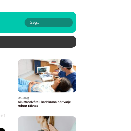
04. aug
Akuttandvård i karlskrona när varje
minut räknas
iet