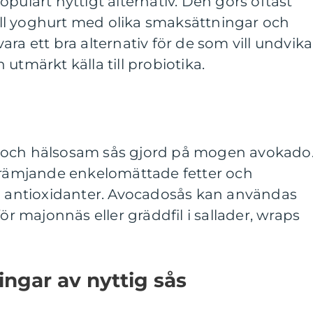
pulärt nyttigt alternativ. Den görs oftast
ll yoghurt med olika smaksättningar och
ra ett bra alternativ för de som vill undvika
utmärkt källa till probiotika.
 och hälsosam sås gjord på mogen avokado
tfrämjande enkelomättade fetter och
ch antioxidanter. Avocadosås kan användas
för majonnäs eller gräddfil i sallader, wraps
ingar av nyttig sås