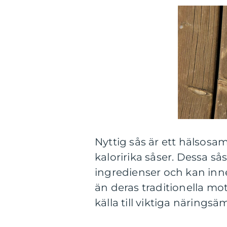
Nyttig sås är ett hälsosam
kaloririka såser. Dessa så
ingredienser och kan inneh
än deras traditionella mo
källa till viktiga näring