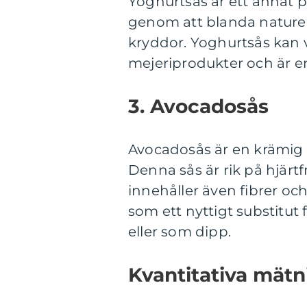
Yoghurtsås är ett annat po
genom att blanda nature
kryddor. Yoghurtsås kan va
mejeriprodukter och är en 
3. Avocadosås
Avocadosås är en krämig
Denna sås är rik på hjär
innehåller även fibrer o
som ett nyttigt substitut 
eller som dipp.
Kvantitativa mätn