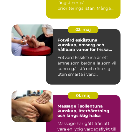
längst ner på
prioriteringslistan. Många
väntar tills...
03. maj
Fotvård eskilstuna
kunskap, omsorg och
hållbara vanor för friska
fötter
Fotvård Eskilstuna är ett
ämne som berör alla som vill
kunna gå, stå och röra sig
utan smärta i vard...
01. maj
Massage i sollentuna
kunskap, återhämtning
och långsiktig hälsa
Massage har gått från att
vara en lyxig vardagsflykt till