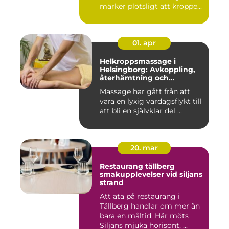
märker plötsligt att kroppe...
01. apr
Helkroppsmassage i
Helsingborg: Avkoppling,
återhämtning och
välmående
Massage har gått från att
vara en lyxig vardagsflykt till
att bli en självklar del ...
20. mar
Restaurang tällberg
smakupplevelser vid siljans
strand
Att äta på restaurang i
Tällberg handlar om mer än
bara en måltid. Här möts
Siljans mjuka horisont, ...