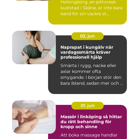
Helsingborg, en pittoresk
kuststad i Skåne, är inte bara
känd för sin vackra st...
02. jun
Naprapat i kungälv när
vardagssmärta kräver
professionell hjälp
Smärta i rygg, nacke eller
axlar kommer ofta
smygande. I början stör den
bara ibland, sedan mer och ...
01. jun
Massör i linköping så hittar
du rätt behandling för
kropp och sinne
Att boka massage handlar