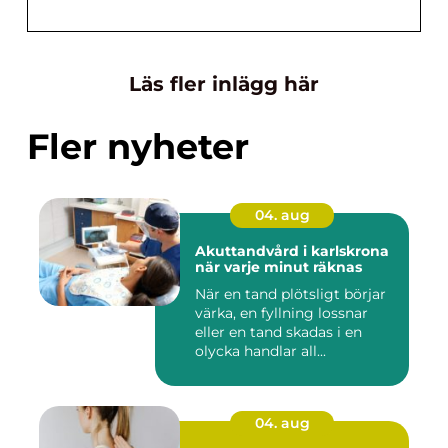
Läs fler inlägg här
Fler nyheter
04. aug
Akuttandvård i karlskrona
när varje minut räknas
När en tand plötsligt börjar
värka, en fyllning lossnar
eller en tand skadas i en
olycka handlar all...
04. aug