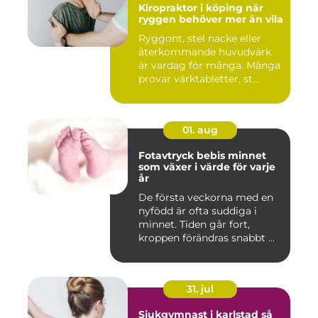
Kiropraktor i köping när
ryggen behöver mer än vila
Ryggont, stel nacke eller
återkommande huvudvärk
är vardag för många. Många
provar värktabletter, st...
01. aug
Fotavtryck bebis minnet
som växer i värde för varje
år
De första veckorna med en
nyfödd är ofta suddiga i
minnet. Tiden går fort,
kroppen förändras snabbt ...
31. jul
Sjukgymnast i karlstad så