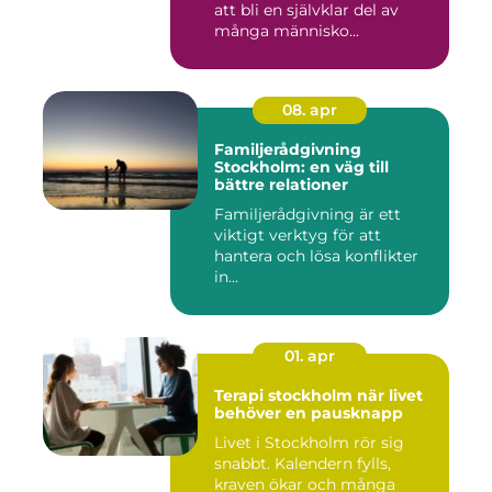
att bli en självklar del av
många människo...
08. apr
Familjerådgivning
Stockholm: en väg till
bättre relationer
Familjerådgivning är ett
viktigt verktyg för att
hantera och lösa konflikter
in...
01. apr
Terapi stockholm när livet
behöver en pausknapp
Livet i Stockholm rör sig
snabbt. Kalendern fylls,
kraven ökar och många