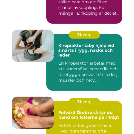
sällan bara om att få en
stunds avkoppling. För
många i Linköping är det et...
31. maj
Kiropraktor täby hjälp vid
smärta i rygg, nacke och
leder
En kiropraktor arbetar med
att undersöka, behandla och
förebygga besvär från leder,
muskler och nerv...
31. maj
Fotvård Örebro så tar du
hand om fötterna på riktigt
Fötterna bär genom hela
livet, men hamnar ofta