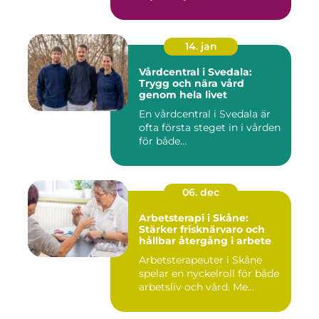
14. jan
Vårdcentral i Svedala:
Trygg och nära vård
genom hela livet
En vårdcentral i Svedala är
ofta första steget in i vården
för både...
06. dec
Arbetsterapi i Skåne:
Stärker frisknärvaro och
hållbar återgång i arbete
Arbetsterapeuter i Skåne
spelar en nyckelroll för både
arbetsliv och vård. Me...