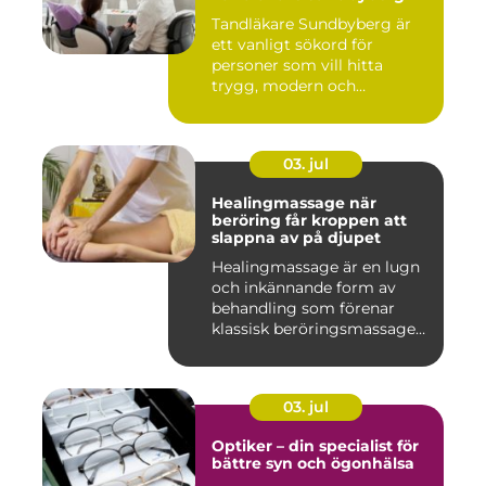
Tandläkare Sundbyberg är
ett vanligt sökord för
personer som vill hitta
trygg, modern och
tillgängli...
03. jul
Healingmassage när
beröring får kroppen att
slappna av på djupet
Healingmassage är en lugn
och inkännande form av
behandling som förenar
klassisk beröringsmassage
me...
03. jul
Optiker – din specialist för
bättre syn och ögonhälsa