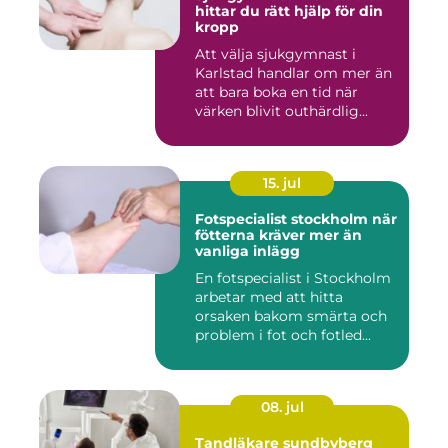
hittar du rätt hjälp för din
kropp
Att välja sjukgymnast i
Karlstad handlar om mer än
att bara boka en tid när
värken blivit outhärdlig...
15. jul
Fotspecialist stockholm när
fötterna kräver mer än
vanliga inlägg
En fotspecialist i Stockholm
arbetar med att hitta
orsaken bakom smärta och
problem i fot och fotled...
08. jul
Tandläkare sundbyberg