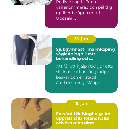
Rediviva optik är en
välrenommerad och pålitlig
optiker belägen mitt i
Uppsala ...
30. jun
Sjukgymnast i malmköping
vägledning till rätt
behandling och
rehabilitering
Att få rätt hjälp i tid gör ofta
skillnad mellan långvariga
besvär och en stabil
återhämtning. Många...
11. jun
Fotvård i Helsingborg: Att
upprätthålla fotens hälsa
och funktionalitet