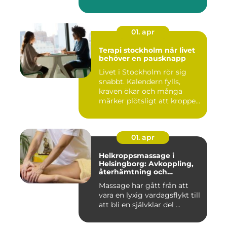
01. apr
Terapi stockholm när livet
behöver en pausknapp
Livet i Stockholm rör sig
snabbt. Kalendern fylls,
kraven ökar och många
märker plötsligt att kroppe...
01. apr
Helkroppsmassage i
Helsingborg: Avkoppling,
återhämtning och
välmående
Massage har gått från att
vara en lyxig vardagsflykt till
att bli en självklar del ...