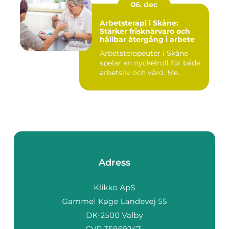
06. dec
Arbetsterapi i Skåne:
Stärker frisknärvaro och
hållbar återgång i arbete
Arbetsterapeuter i Skåne
spelar en nyckelroll för både
arbetsliv och vård. Me...
Adress