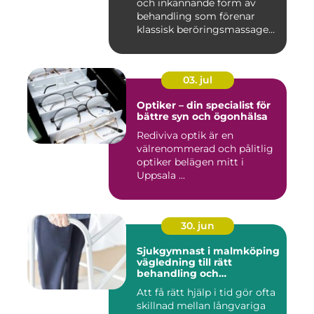
och inkännande form av
behandling som förenar
klassisk beröringsmassage
me...
03. jul
Optiker – din specialist för
bättre syn och ögonhälsa
Rediviva optik är en
välrenommerad och pålitlig
optiker belägen mitt i
Uppsala ...
30. jun
Sjukgymnast i malmköping
vägledning till rätt
behandling och
rehabilitering
Att få rätt hjälp i tid gör ofta
skillnad mellan långvariga