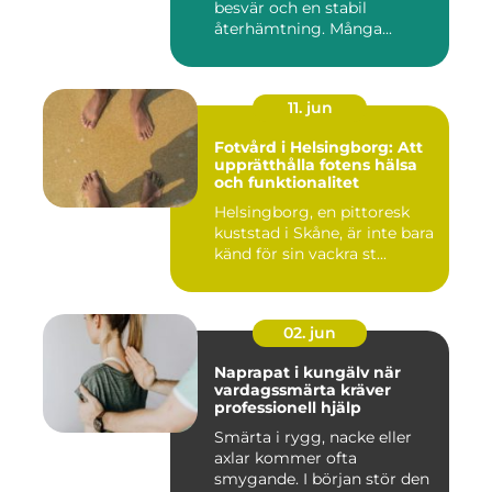
besvär och en stabil
återhämtning. Många...
11. jun
Fotvård i Helsingborg: Att
upprätthålla fotens hälsa
och funktionalitet
Helsingborg, en pittoresk
kuststad i Skåne, är inte bara
känd för sin vackra st...
02. jun
Naprapat i kungälv när
vardagssmärta kräver
professionell hjälp
Smärta i rygg, nacke eller
axlar kommer ofta
smygande. I början stör den