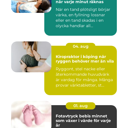
när varje minut räknas
När en tand plötsligt börjar
värka, en fyllning lossnar
eller en tand skadas i en
olycka handlar all...
04. aug
Kiropraktor i köping när
ryggen behöver mer än vila
Ryggont, stel nacke eller
återkommande huvudvärk
är vardag för många. Många
provar värktabletter, st...
01. aug
Fotavtryck bebis minnet
som växer i värde för varje
år