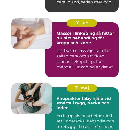
bara ibland, sedan mer och ...
01. jun
Massör i linköping så hittar
du rätt behandling för
kropp och sinne
Att boka massage handlar
sällan bara om att få en
stunds avkoppling. För
många i Linköping är det et...
31. maj
Kiropraktor täby hjälp vid
smärta i rygg, nacke och
leder
En kiropraktor arbetar med
att undersöka, behandla och
förebygga besvär från leder,