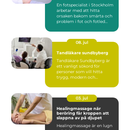
En fotspecialist i Stockholm
arbetar med att hitta
orsaken bakom smärta och
problem i fot och fotled...
08. jul
Tandläkare sundbyberg
Tandläkare Sundbyberg är
ett vanligt sökord för
personer som vill hitta
trygg, modern och
tillgängli...
03. jul
Healingmassage när
beröring får kroppen att
slappna av på djupet
Healingmassage är en lugn