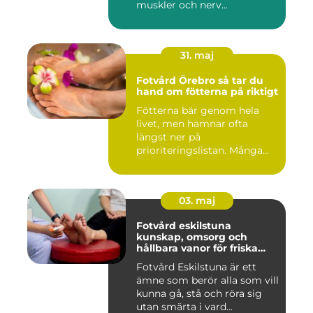
muskler och nerv...
31. maj
Fotvård Örebro så tar du
hand om fötterna på riktigt
Fötterna bär genom hela
livet, men hamnar ofta
längst ner på
prioriteringslistan. Många
väntar tills...
03. maj
Fotvård eskilstuna
kunskap, omsorg och
hållbara vanor för friska
fötter
Fotvård Eskilstuna är ett
ämne som berör alla som vill
kunna gå, stå och röra sig
utan smärta i vard...