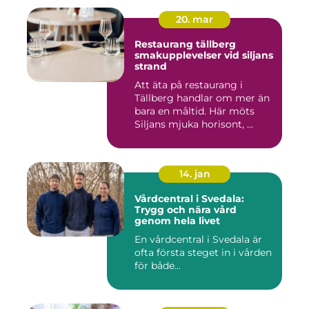
20. mar
Restaurang tällberg
smakupplevelser vid siljans
strand
Att äta på restaurang i
Tällberg handlar om mer än
bara en måltid. Här möts
Siljans mjuka horisont, ...
14. jan
Vårdcentral i Svedala:
Trygg och nära vård
genom hela livet
En vårdcentral i Svedala är
ofta första steget in i vården
för både...