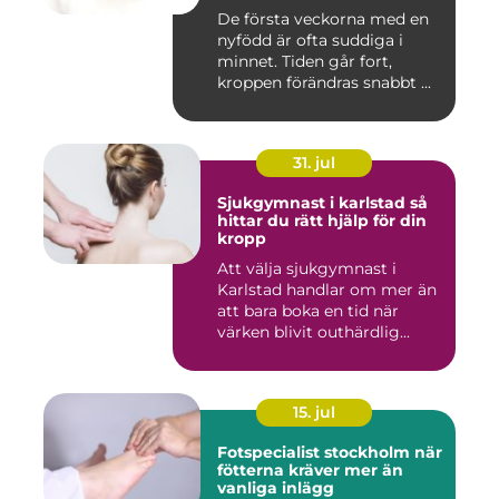
De första veckorna med en
nyfödd är ofta suddiga i
minnet. Tiden går fort,
kroppen förändras snabbt ...
31. jul
Sjukgymnast i karlstad så
hittar du rätt hjälp för din
kropp
Att välja sjukgymnast i
Karlstad handlar om mer än
att bara boka en tid när
värken blivit outhärdlig...
15. jul
Fotspecialist stockholm när
fötterna kräver mer än
vanliga inlägg