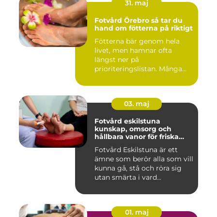
31. maj
Fotvård Örebro så tar du
hand om fötterna på riktigt
Fötterna bär genom hela
livet, men hamnar ofta
längst ner på
prioriteringslistan. Många
väntar tills...
03. maj
Fotvård eskilstuna
kunskap, omsorg och
hållbara vanor för friska
fötter
Fotvård Eskilstuna är ett
ämne som berör alla som vill
kunna gå, stå och röra sig
utan smärta i vard...
01. maj