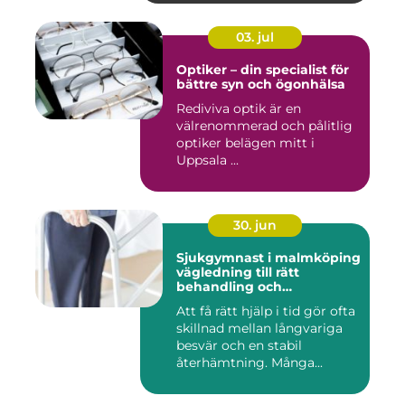
03. jul
Optiker – din specialist för
bättre syn och ögonhälsa
Rediviva optik är en
välrenommerad och pålitlig
optiker belägen mitt i
Uppsala ...
30. jun
Sjukgymnast i malmköping
vägledning till rätt
behandling och
rehabilitering
Att få rätt hjälp i tid gör ofta
skillnad mellan långvariga
besvär och en stabil
återhämtning. Många...