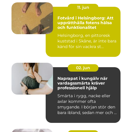
11. jun
Fotvård i Helsingborg: Att
upprätthålla fotens hälsa
och funktionalitet
Helsingborg, en pittoresk
kuststad i Skåne, är inte bara
känd för sin vackra st...
02. jun
Naprapat i kungälv när
vardagssmärta kräver
professionell hjälp
Smärta i rygg, nacke eller
axlar kommer ofta
smygande. I början stör den
bara ibland, sedan mer och ...