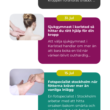
kroppen förändras snabbt ...
31. jul
Sjukgymnast i karlstad så
hittar du rätt hjälp för din
kropp
Att välja sjukgymnast i
Karlstad handlar om mer än
att bara boka en tid när
värken blivit outhärdlig...
15. jul
Fotspecialist stockholm när
fötterna kräver mer än
vanliga inlägg
En fotspecialist i Stockholm
arbetar med att hitta
orsaken bakom smärta och