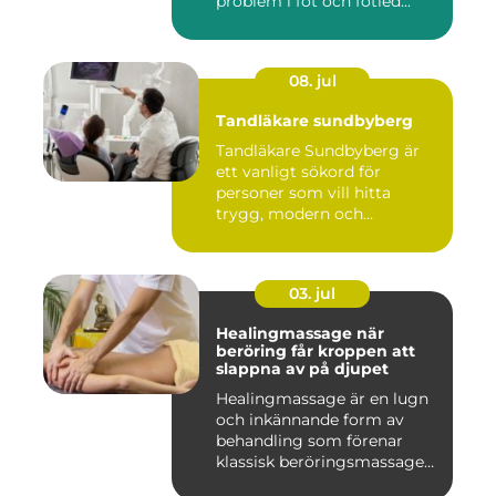
problem i fot och fotled...
08. jul
Tandläkare sundbyberg
Tandläkare Sundbyberg är
ett vanligt sökord för
personer som vill hitta
trygg, modern och
tillgängli...
03. jul
Healingmassage när
beröring får kroppen att
slappna av på djupet
Healingmassage är en lugn
och inkännande form av
behandling som förenar
klassisk beröringsmassage
me...