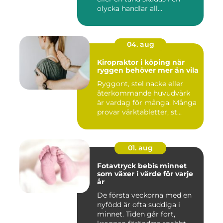
olycka handlar all...
04. aug
Kiropraktor i köping när
ryggen behöver mer än vila
Ryggont, stel nacke eller
återkommande huvudvärk
är vardag för många. Många
provar värktabletter, st...
01. aug
Fotavtryck bebis minnet
som växer i värde för varje
år
De första veckorna med en
nyfödd är ofta suddiga i
minnet. Tiden går fort,