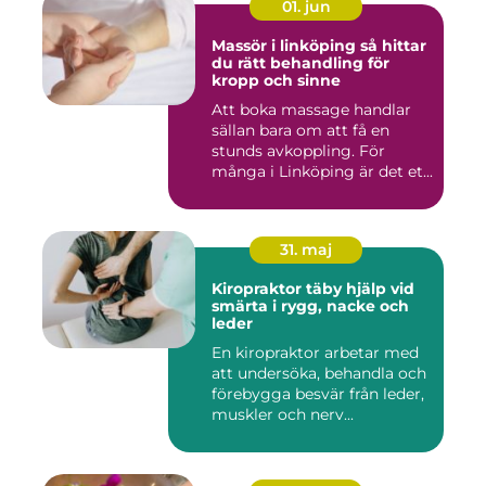
01. jun
Massör i linköping så hittar
du rätt behandling för
kropp och sinne
Att boka massage handlar
sällan bara om att få en
stunds avkoppling. För
många i Linköping är det et...
31. maj
Kiropraktor täby hjälp vid
smärta i rygg, nacke och
leder
En kiropraktor arbetar med
att undersöka, behandla och
förebygga besvär från leder,
muskler och nerv...