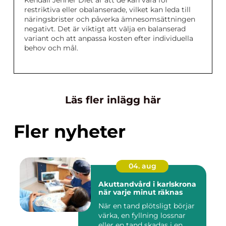
Kendall Jenner Diet är att de kan vara för
restriktiva eller obalanserade, vilket kan leda till
näringsbrister och påverka ämnesomsättningen
negativt. Det är viktigt att välja en balanserad
variant och att anpassa kosten efter individuella
behov och mål.
Läs fler inlägg här
Fler nyheter
04. aug
Akuttandvård i karlskrona
när varje minut räknas
När en tand plötsligt börjar
värka, en fyllning lossnar
eller en tand skadas i en