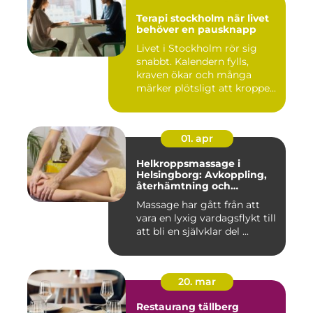
Terapi stockholm när livet
behöver en pausknapp
Livet i Stockholm rör sig
snabbt. Kalendern fylls,
kraven ökar och många
märker plötsligt att kroppe...
01. apr
Helkroppsmassage i
Helsingborg: Avkoppling,
återhämtning och
välmående
Massage har gått från att
vara en lyxig vardagsflykt till
att bli en självklar del ...
20. mar
Restaurang tällberg