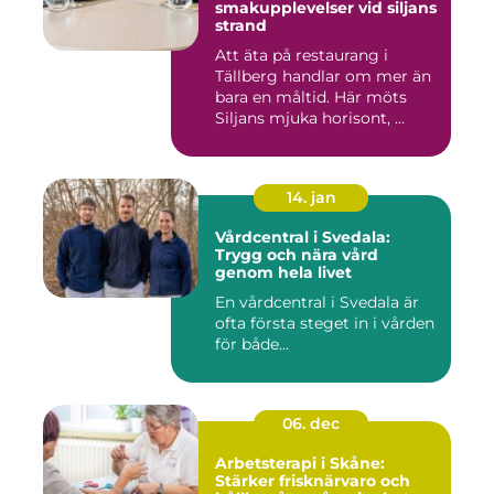
smakupplevelser vid siljans
strand
Att äta på restaurang i
Tällberg handlar om mer än
bara en måltid. Här möts
Siljans mjuka horisont, ...
14. jan
Vårdcentral i Svedala:
Trygg och nära vård
genom hela livet
En vårdcentral i Svedala är
ofta första steget in i vården
för både...
06. dec
Arbetsterapi i Skåne:
Stärker frisknärvaro och