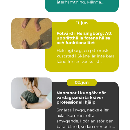
återhämtning. Många...
11. jun
Fotvård i Helsingborg: Att
upprätthålla fotens hälsa
och funktionalitet
Helsingborg, en pittoresk
kuststad i Skåne, är inte bara
känd för sin vackra st...
02. jun
Naprapat i kungälv när
vardagssmärta kräver
professionell hjälp
Smärta i rygg, nacke eller
axlar kommer ofta
smygande. I början stör den
bara ibland, sedan mer och ...