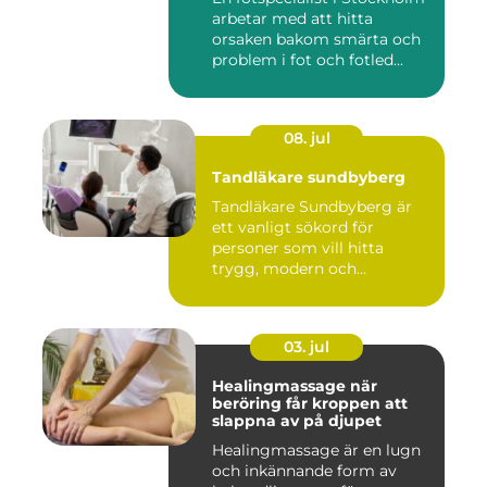
arbetar med att hitta
orsaken bakom smärta och
problem i fot och fotled...
08. jul
Tandläkare sundbyberg
Tandläkare Sundbyberg är
ett vanligt sökord för
personer som vill hitta
trygg, modern och
tillgängli...
03. jul
Healingmassage när
beröring får kroppen att
slappna av på djupet
Healingmassage är en lugn
och inkännande form av