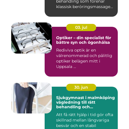
behandling som förenar
klassisk beröringsmassage
me...
03. jul
Optiker – din specialist för
bättre syn och ögonhälsa
Rediviva optik är en
välrenommerad och pålitlig
optiker belägen mitt i
Uppsala ...
30. jun
Sjukgymnast i malmköping
vägledning till rätt
behandling och
rehabilitering
Att få rätt hjälp i tid gör ofta
skillnad mellan långvariga
besvär och en stabil