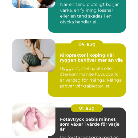
När en tand plötsligt börjar
värka, en fyllning lossnar
eller en tand skadas i en
olycka handlar all...
04. aug
Kiropraktor i köping när
ryggen behöver mer än vila
Ryggont, stel nacke eller
återkommande huvudvärk
är vardag för många. Många
provar värktabletter, st...
01. aug
Fotavtryck bebis minnet
som växer i värde för varje
år
De första veckorna med en