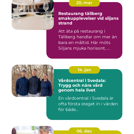
20. mar
Restaurang tällberg
smakupplevelser vid siljans
strand
Att äta på restaurang i
Tällberg handlar om mer än
bara en måltid. Här möts
Siljans mjuka horisont, ...
14. jan
Vårdcentral i Svedala:
Trygg och nära vård
genom hela livet
En vårdcentral i Svedala är
ofta första steget in i vården
för både...
06. dec