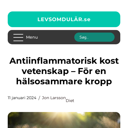
LEVSOMDULÄR.
se
Menu
Antiinflammatorisk kost
vetenskap – För en
hälsosammare kropp
11 januari 2024
Jon Larsson
Diet