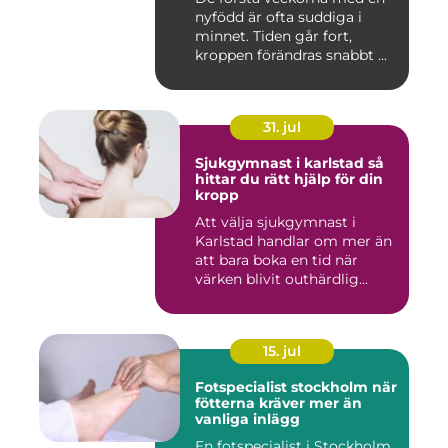
nyfödd är ofta suddiga i
minnet. Tiden går fort,
kroppen förändras snabbt ...
31. jul
Sjukgymnast i karlstad så
hittar du rätt hjälp för din
kropp
Att välja sjukgymnast i
Karlstad handlar om mer än
att bara boka en tid när
värken blivit outhärdlig...
15. jul
Fotspecialist stockholm när
fötterna kräver mer än
vanliga inlägg
En fotspecialist i Stockholm