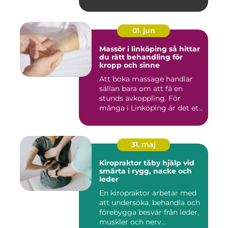
01. jun
Massör i linköping så hittar
du rätt behandling för
kropp och sinne
Att boka massage handlar
sällan bara om att få en
stunds avkoppling. För
många i Linköping är det et...
31. maj
Kiropraktor täby hjälp vid
smärta i rygg, nacke och
leder
En kiropraktor arbetar med
att undersöka, behandla och
förebygga besvär från leder,
muskler och nerv...