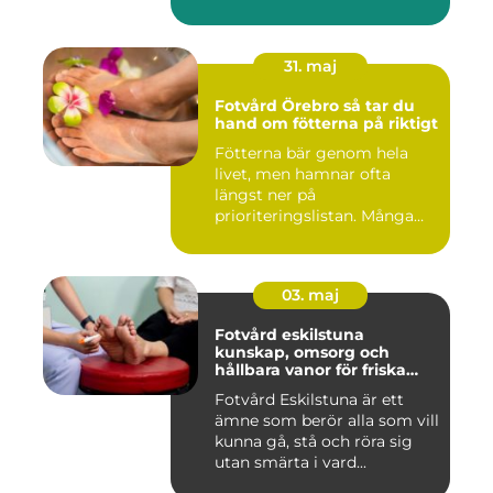
31. maj
Fotvård Örebro så tar du
hand om fötterna på riktigt
Fötterna bär genom hela
livet, men hamnar ofta
längst ner på
prioriteringslistan. Många
väntar tills...
03. maj
Fotvård eskilstuna
kunskap, omsorg och
hållbara vanor för friska
fötter
Fotvård Eskilstuna är ett
ämne som berör alla som vill
kunna gå, stå och röra sig
utan smärta i vard...