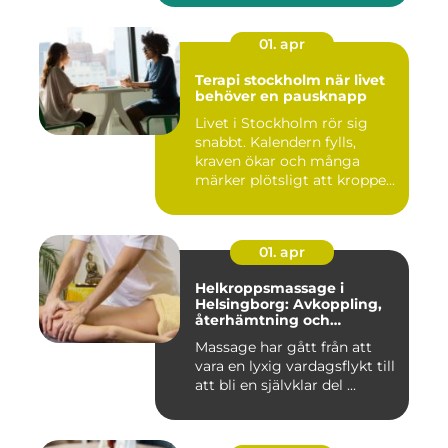
01. apr
Terapi stockholm när livet
behöver en pausknapp
Livet i Stockholm rör sig
snabbt. Kalendern fylls,
kraven ökar och många
märker plötsligt att kroppe...
01. apr
Helkroppsmassage i
Helsingborg: Avkoppling,
återhämtning och
välmående
Massage har gått från att
vara en lyxig vardagsflykt till
att bli en självklar del ...