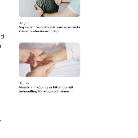
02. jun
Naprapat i kungälv när vardagssmärta
kräver professionell hjälp
ed
n
01. jun
Massör i linköping så hittar du rätt
behandling för kropp och sinne
r