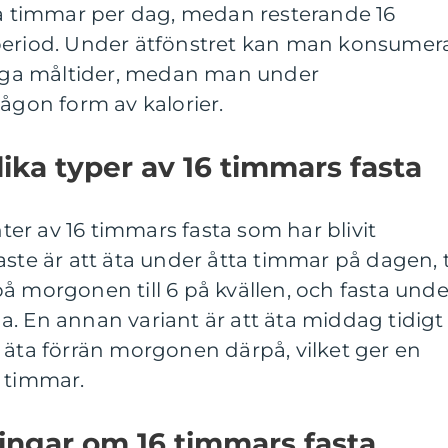
ta timmar per dag, medan resterande 16
period. Under ätfönstret kan man konsumer
nliga måltider, medan man under
någon form av kalorier.
lika typer av 16 timmars fasta
nter av 16 timmars fasta som har blivit
ste är att äta under åtta timmar på dagen, ti
å morgonen till 6 på kvällen, och fasta unde
. En annan variant är att äta middag tidigt
 äta förrän morgonen därpå, vilket ger en
6 timmar.
ingar om 16 timmars fasta