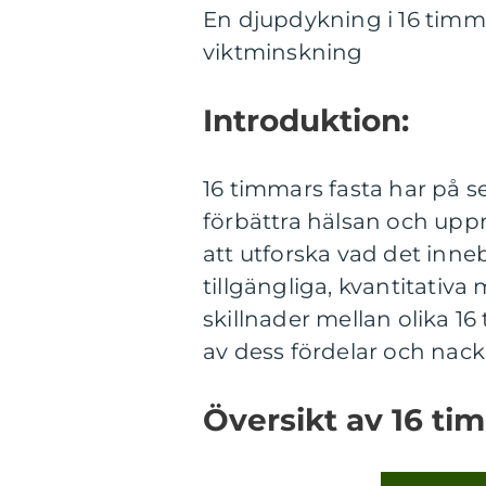
En djupdykning i 16 timma
viktminskning
Introduktion:
16 timmars fasta har på se
förbättra hälsan och upp
att utforska vad det inneb
tillgängliga, kvantitativa
skillnader mellan olika 
av dess fördelar och nack
Översikt av 16 ti