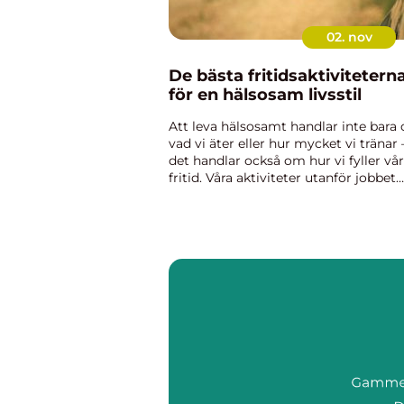
02. nov
De bästa fritidsaktivitetern
för en hälsosam livsstil
Att leva hälsosamt handlar inte bara
vad vi äter eller hur mycket vi tränar 
det handlar också om hur vi fyller vår
fritid. Våra aktiviteter utanför jobbet
påverkar både kroppen och sinnet m..