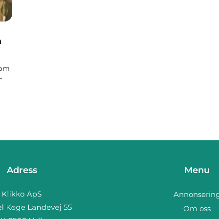
a
 om
–
.
Adress
Menu
Annonserin
Om oss