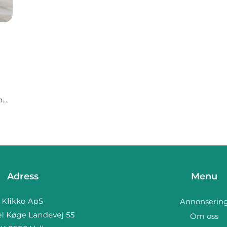
n
r
Adress
Menu
Annonserin
Om oss