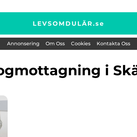
LEVSOMDULÄR.
se
Annonsering
Om Oss
Cookies
Kontakta Oss
logmottagning i S