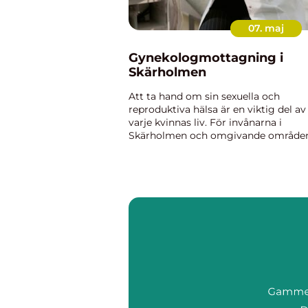
07. maj
Gynekologmottagning i
Skärholmen
Att ta hand om sin sexuella och
reproduktiva hälsa är en viktig del av
varje kvinnas liv. För invånarna i
Skärholmen och omgivande område
finns det flera alternativ när det gälle
att hitta en kvalificerad g...