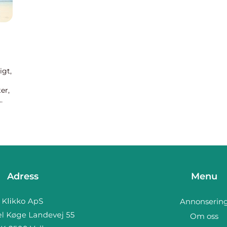
igt,
er,
...
Adress
Menu
Annonserin
Om oss