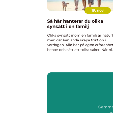
19. nov
Så här hanterar du olika
synsätt i en familj
Olika synsätt inom en familj är naturl
men det kan ändå skapa friktion i
vardagen. Alla bär på egna erfarenhet
behov och sätt att tolka saker. När ni
förstår varandras perspektiv blir det l&