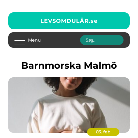
LEVSOMDULÄR.
se
Menu
barnmorska Malmö
03. feb